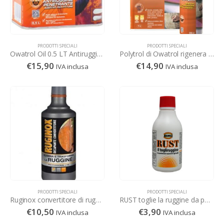
PRODOTTI SPECIALI
PRODOTTI SPECIALI
Owatrol Oil 0.5 LT Antiruggine Penetrante, additivo per pitture
Polytrol di Owatrol rigenera l’aspetto di plastica, vernici, cromatura e tanto altro
€
15,90
€
14,90
IVA inclusa
IVA inclusa
PRODOTTI SPECIALI
PRODOTTI SPECIALI
Ruginox convertitore di ruggine decapante professionale, Faren
RUST toglie la ruggine da pavimenti e superfici in modo definitivo
€
10,50
€
3,90
IVA inclusa
IVA inclusa