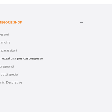
ATTREZZATURA PER CARTONGESSO
ATTREZZ
NAP22001 Asolatrice per forare i montanti per passaggio cavi akifix
€
25,50
€
6
IVA inclusa
TEGORIE SHOP
essori
timuffa
iparassitari
trezzatura per cartongesso
pregnanti
dotti speciali
nici Decorative