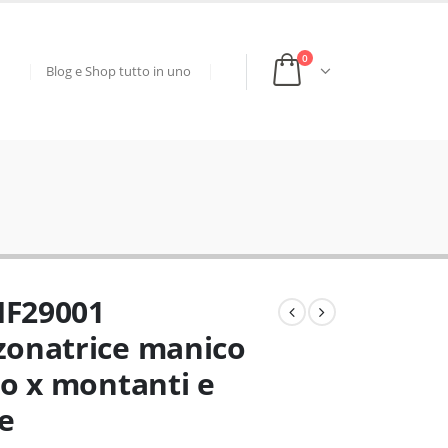
0
Blog e Shop tutto in uno
F29001
onatrice manico
to x montanti e
e