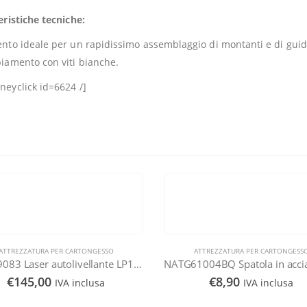
eristiche tecniche:
nto ideale per un rapidissimo assemblaggio di montanti e di guide,
iamento con viti bianche.
eyclick id=6624 /]
ATTREZZATURA PER CARTONGESSO
ATTREZZATURA PER CARTONGESS
NATG61004BQ Spatola in acciaio inox rivestito in TEFLON, con inserto
€
8,90
€
29,00
IVA inclusa
IVA inclusa