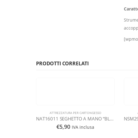
Caratt
Strume
accopp
[wpmon
PRODOTTI CORRELATI
TONGESSO
ATTREZZATURA PER CARTONGESSO
NAT16011 SEGHETTO A MANO “BLACK SHARK” CON MANICO IN GOMMA A LAMA FISSA
NSM29083 Laser autolivellante LP102, ursa maior con raggio rosso AKL
€
145,00
lusa
IVA inclusa