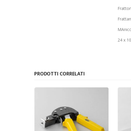
Fratton
Frattan
MAnico
24 x 1
PRODOTTI CORRELATI