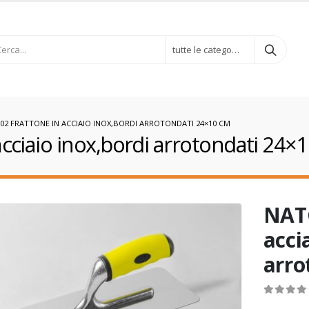
tutte le categorie
02 FRATTONE IN ACCIAIO INOX,BORDI ARROTONDATI 24×10 CM
ciaio inox,bordi arrotondati 24×
NATG
acci
arro
0
out of 5