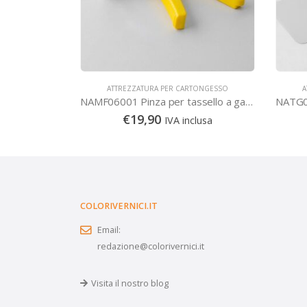
TONGESSO
ATTREZZATURA PER CARTONGESSO
A
NAT21001TBQ Cesoia forbice superprofessionale Titanium pro AKIFIX
NAMF06001 Pinza per tassello a gabbia professionale mini
€
19,90
lusa
IVA inclusa
COLORIVERNICI.IT
Email:
redazione@colorivernici.it
Visita il nostro blog