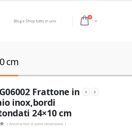
0
Blog e Shop tutto in uno
10 cm
06002 Frattone in
aio inox,bordi
tondati 24×10 cm
( Ancora non ci sono recensioni. )