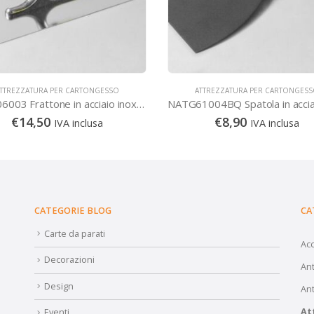
TTREZZATURA PER CARTONGESSO
ATTREZZATURA PER CARTONGES
NATG06003 Frattone in acciaio inox,bordi arrotondati 28×12 cm
€
14,50
€
8,90
IVA inclusa
IVA inclusa
CATEGORIE BLOG
CA
Carte da parati
Ac
Decorazioni
Ant
Design
Ant
At
Eventi