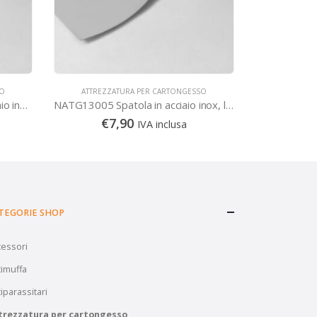
SO
ATTREZZATURA PER CARTONGESSO
ATTREZZ
NATG61004BQ Spatola in acciaio inox rivestito in TEFLON, con inserto
NATG13005 Spatola in acciaio inox, lama a campana 12.5 cm
€
7,90
€
8
IVA inclusa
TEGORIE SHOP
cessori
imuffa
iparassitari
trezzatura per cartongesso