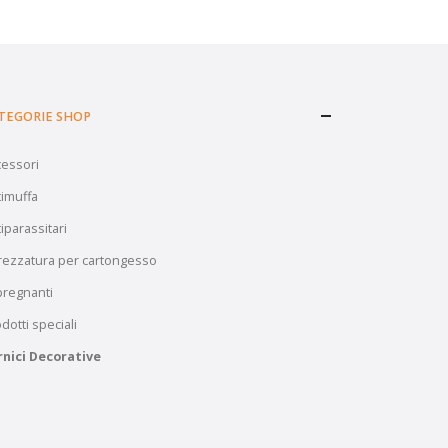
TEGORIE SHOP
cessori
imuffa
iparassitari
rezzatura per cartongesso
pregnanti
dotti speciali
rnici Decorative