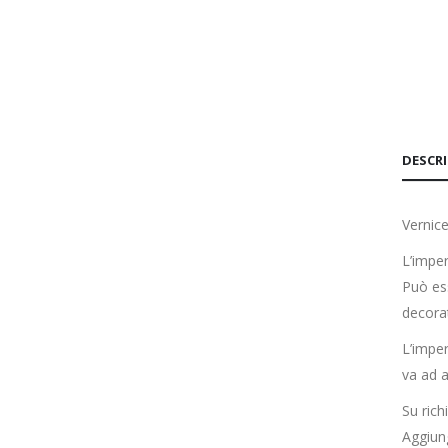
DESCR
Vernic
L’imper
Può ess
decorat
L’impe
va ad a
Su rich
Aggiung