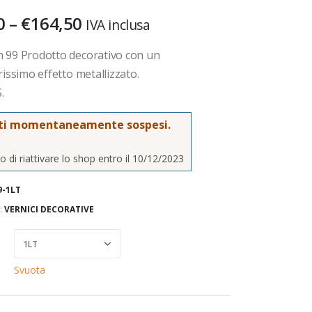
0
–
€
164,50
IVA inclusa
 99 Prodotto decorativo con un
rissimo effetto metallizzato.
.
ti momentaneamente sospesi.
 di riattivare lo shop entro il 10/12/2023
9-1LT
:
VERNICI DECORATIVE
Svuota