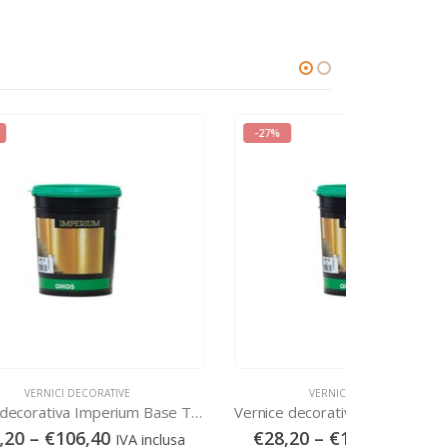
-27%
-27%
VERNICI DECORATIVE
VE
Pittura decorativa Imperium Base TR Oikos – TR
Vernice decorativa Imperium 09 Oikos – IMP09
€
28,20
–
€
106,40
€
42,60
clusa
IVA inclusa