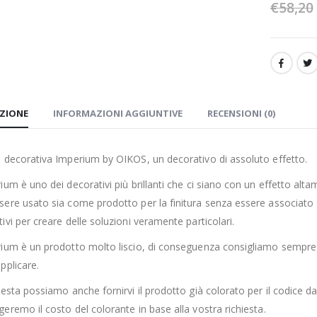
€
58,20
IZIONE
INFORMAZIONI AGGIUNTIVE
RECENSIONI (0)
e decorativa Imperium by OIKOS, un decorativo di assoluto effetto.
ium è uno dei decorativi più brillanti che ci siano con un effetto alt
ere usato sia come prodotto per la finitura senza essere associato ad
ivi per creare delle soluzioni veramente particolari.
rium è un prodotto molto liscio, di conseguenza consigliamo sempre d
pplicare.
iesta possiamo anche fornirvi il prodotto già colorato per il codice da 
eremo il costo del colorante in base alla vostra richiesta.