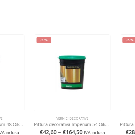
-27%
VERNICI DECORATIVE
VERNICI DECORATIVE
Pittura decorativa Imperium 54 Oikos – IMP54
2,60
–
€
164,50
€
28,20
–
€
106,40
IVA inclusa
IVA in