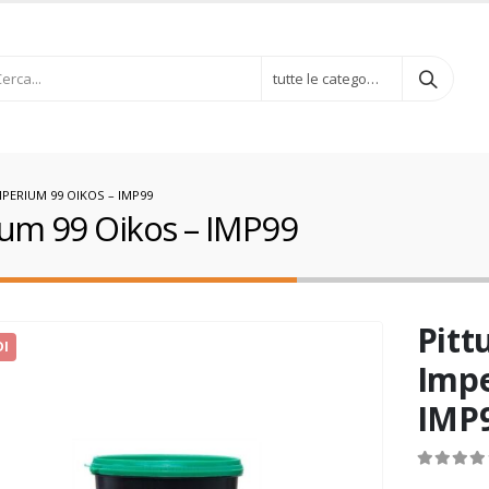
tutte le categorie
PERIUM 99 OIKOS – IMP99
ium 99 Oikos – IMP99
Pitt
DI
Impe
IMP
0
out of 5