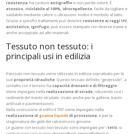
resistenza
, ha cuciture
antigraffio
e non perde colore. È
atossico, riciclabile al 100%, idrorepellente
, facile da tagliare e
saldabile mediante calore o ultrasuoni. Inoltre é morbido al tatto.
Grazie a specifici trattamenti può divenire
resistente ai raggi UV,
antistatico, ignifugo
, può essere stampato con diverse trame e
anche accoppiato ad altri materiali.
Tessuto non tessuto: i
principali usi in edilizia
Il tessuto non tessuto viene utilizzato in edilizia soprattutto per le
sue
proprietà idrauliche
. Questo tessuto definito “geotessile”, a
contatto con il terreno ha
capacità drenanti e di filtraggio
.
Viene impiegato nella
realizzazione di strade
, riducendo così i
cedimenti del manto stradale. Usato anche per le gallerie, bacini
artificiali e pavimentazioni.
Nella costruzione di edifici il TNT viene impiegato nella
realizzazione di
guaine liquide
di protezione
, e per la
stagionatura dei getti del calcestruzzo giovane.
Le guaine con tessuto non tessuto sono impiegate per i
tetti
, si
costruiscono così guaine idrorepellenti, termoriflettenti e