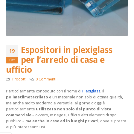
Espositori in plexiglass
19
per l’arredo di casa e
Ott
ufficio
Prodotti
0 Commenti
Particolarmente conosciuto con il nome di
Plexiglass
,
il
polimetilmetacrilato
è un materiale non solo di ottima qualità,
ma anche molto moderno e versatile: al giorno d’oggi è
particolarmente
utilizzato non solo dal punto di vista
commerciale
– ovvero, in negozi, uffici o altri elementi di tipo
pubblico –
ma anche in case ed in luoghi privati
, dove si presta
ai più interessanti usi.