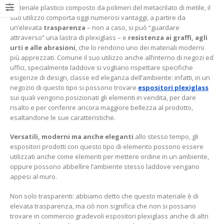
Materiale plastico composto da polimeri del metacrilato di metile, il
suo utilizzo comporta oggi numerosi vantaggi, a partire da
un’elevata
trasparenza
– non a caso, si può “guardare
attraverso” una lastra di plexiglass – e
resistenza ai graffi, agli
urti e alle abrasioni
, che lo rendono uno dei materiali moderni
più apprezzati. Comune il suo utilizzo anche all’interno di negozi ed
uffici, specialmente laddove si vogliano rispettare specifiche
esigenze di design, classe ed eleganza dell’ambiente: infatti, in un
negozio di questo tipo si possono trovare
espositori plexiglass
sui quali vengono posizionati gli elementi in vendita, per dare
risalto e per conferire ancora maggiore bellezza al prodotto,
esaltandone le sue caratteristiche.
Versatili, moderni ma anche eleganti
allo stesso tempo, gli
espositori prodotti con questo tipo di elemento possono essere
utilizzati anche come elementi per mettere ordine in un ambiente,
oppure possono abbellire l’ambiente stesso laddove vengano
appesi al muro.
Non solo trasparenti: abbiamo detto che questo materiale è di
elevata trasparenza, ma ciò non significa che non si possano
trovare in commercio gradevoli espositori plexiglass anche di altri