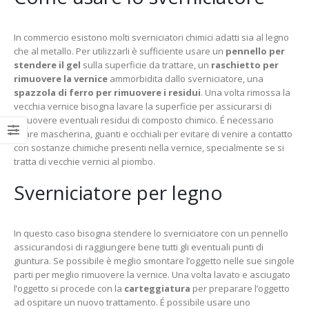
In commercio esistono molti sverniciatori chimici adatti sia al legno
che al metallo. Per utilizzarli è sufficiente usare un
pennello per
stendere il gel
sulla superficie da trattare, un
raschietto per
rimuovere la vernice
ammorbidita dallo sverniciatore, una
spazzola di ferro per rimuovere i residui
. Una volta rimossa la
vecchia vernice bisogna lavare la superficie per assicurarsi di
rimuovere eventuali residui di composto chimico. É necessario
usare mascherina, guanti e occhiali per evitare di venire a contatto
con sostanze chimiche presenti nella vernice, specialmente se si
tratta di vecchie vernici al piombo.
Sverniciatore per legno
In questo caso bisogna stendere lo sverniciatore con un pennello
assicurandosi di raggiungere bene tutti gli eventuali punti di
giuntura. Se possibile è meglio smontare l’oggetto nelle sue singole
parti per meglio rimuovere la vernice. Una volta lavato e asciugato
l’oggetto si procede con la
carteggiatura
per preparare l’oggetto
ad ospitare un nuovo trattamento. É possibile usare uno