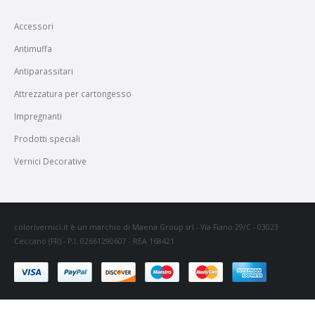
Accessori
Antimuffa
Antiparassitari
Attrezzatura per cartongesso
Impregnanti
Prodotti speciali
Vernici Decorative
colorivernici.it è un marchio di Maena Group srl - Via Fiano 29/C - 03023
Ceccano (FR) - P.I. 02661290607 - REA 168421