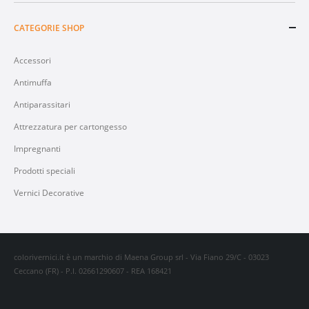
CATEGORIE SHOP
Accessori
Antimuffa
Antiparassitari
Attrezzatura per cartongesso
Impregnanti
Prodotti speciali
Vernici Decorative
colorivernici.it è un marchio di Maena Group srl - Via Fiano 29/C - 03023
Ceccano (FR) - P.I. 02661290607 - REA 168421