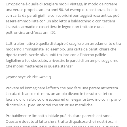
Un’opzione è quella di scegliere mobili vintage, in modo da ricreare
una vera e propria camera anni 50. Ad esempio, una stanza da letto
con carta da parati giallina con cuoricini punteggiati rosa antica, può
essere ammobiliata con un alto letto a baldacchino o con testiera
lavorata, armadio e cassettiera in legno non trattato e una
poltroncina anch’essa anni 50.
L’altra alternativa è quella di stupire è scegliere un arredamento ultra
moderno. Immaginate, ad esempio, una carta da parati chiara che
riporta rombi verde oliva uniti tra loro con all’interno pallide
foglioline o tee sbocciate, a rivestire le pareti di un ampio soggiorno.
Che mobili mettereste in questa stanza?
[wpmoneyclick id=”2469″ /]
Provate ad immaginare l’effetto che può fare una parete attrezzata
laccata di bianco e di nero, un ampio divano in tessuto sintetico
fucsia o di un altro colore acceso ed un elegante tavolino con il piano
di cristallo e i piedi ancorati con strutture metalliche.
Probabilmente l’impatto iniziale può risultare parecchio strano.
Questo è dovuto al fatto che si tratta di qualcosa che i nostri occhi