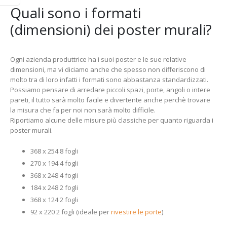
Quali sono i formati
(dimensioni) dei poster murali?
Ogni azienda produttrice ha i suoi poster e le sue relative
dimensioni, ma vi diciamo anche che spesso non differiscono di
molto tra di loro infatti i formati sono abbastanza standardizzati.
Possiamo pensare di arredare piccoli spazi, porte, angoli o intere
pareti, il tutto sarà molto facile e divertente anche perchè trovare
la misura che fa per noi non sarà molto difficile.
Riportiamo alcune delle misure più classiche per quanto riguarda i
poster murali.
368 x 254 8 fogli
270 x 194 4 fogli
368 x 248 4 fogli
184 x 248 2 fogli
368 x 124 2 fogli
92 x 220 2 fogli (ideale per
rivestire le porte
)