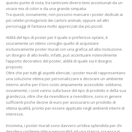
questo punto di vista, tra tantissimi diversi temi accomunati da un
vivace mix di colori e da una grande simpatia.
Tra questi, ovviamente, non possono mancare i poster dedicati ai
più celebri protagonisti dei cartoni animati, oppure ad altri
personaggi di fantasia molto apprezzati dai più piccoli.
Aldilà del tipo di poster per il quale si preferisce optare, è
sicuramente un ottimo consiglio quello di acquistare
esclusivamente poster murali con una grafica ad alta risoluzione:
un disegno di alto livello, infatti, può accentuare notevolmente
l’apporto decorativo del poster, aldilà di quale sia il disegno
proposto.
Oltre che per tutti gli aspetti elencati, i poster murali rappresentano
una soluzione ottima per personalizzare e decorare un ambiente
interno anche per il loro costo ampiamente accessibile: sebbene,
ovviamente, i costi varino sulla base del tipo di prodotto e della sua
grandezza, oltre che da rivenditore a rivenditore, sono in genere
sufficienti poche decine di euro per assicurarsi un prodotto di
ottima qualità, pronto per essere applicato negli ambienti interni di
interesse.
Insomma, i poster murali sono davvero un’idea splendida per chi
desidera conferire stile e personalità ad una stanza, sia essa in