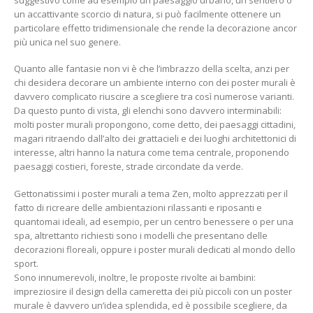
un accattivante scorcio di natura, si può facilmente ottenere un
particolare effetto tridimensionale che rende la decorazione ancor
più unica nel suo genere.
Quanto alle fantasie non vi è che l’imbrazzo della scelta, anzi per
chi desidera decorare un ambiente interno con dei poster murali è
davvero complicato riuscire a scegliere tra così numerose varianti.
Da questo punto di vista, gli elenchi sono davvero interminabili:
molti poster murali propongono, come detto, dei paesaggi cittadini,
magari ritraendo dall’alto dei grattacieli e dei luoghi architettonici di
interesse, altri hanno la natura come tema centrale, proponendo
paesaggi costieri, foreste, strade circondate da verde.
Gettonatissimi i poster murali a tema Zen, molto apprezzati per il
fatto di ricreare delle ambientazioni rilassanti e riposanti e
quantomai ideali, ad esempio, per un centro benessere o per una
spa, altrettanto richiesti sono i modelli che presentano delle
decorazioni floreali, oppure i poster murali dedicati al mondo dello
sport.
Sono innumerevoli, inoltre, le proposte rivolte ai bambini:
impreziosire il design della cameretta dei più piccoli con un poster
murale è davvero un’idea splendida, ed è possibile scegliere, da