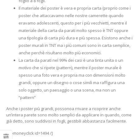
foglio a 8 fogli.
Il materiale dei poster è vera e propria carta (proprio come i
poster che attaccavamo nelle nostre camerette quando
eravamo adolescenti, questo per i più vecchietti, mentre il
materiale della carta da parati molto spesso è TNT oppure
una tipologia di carta più dura e più spessa. Esistono anche i
poster murali in TNT ma i più comuni sono in carta semplice,
anche perchè risultano molto più economici.
La carta da parati nel 99% dei casi è una tinta unita o un
motivo che si ripete (pattern), mentre il poster murale è
spesso una foto vera e propria ma con dimensioni molto
grandi, oppure un disegno o cose simili ma raffigura una
solo oggetto, un paesaggio o una scena, ma non un
“pattern”
Anche i poster più grandi, possonoa rrivare a ricoprire anche
un’intera parete sono molto semplici da applicare in quando, come
già detto, sono suddivisi in fogli, gestibili abbastanza facilmente.
[wpmoneyclick id=1494 /]