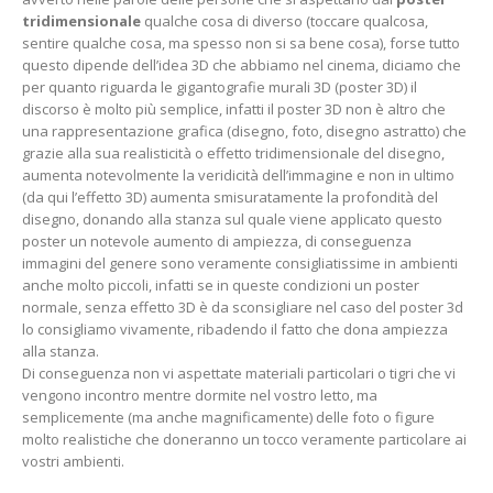
tridimensionale
qualche cosa di diverso (toccare qualcosa,
sentire qualche cosa, ma spesso non si sa bene cosa), forse tutto
questo dipende dell’idea 3D che abbiamo nel cinema, diciamo che
per quanto riguarda le gigantografie murali 3D (poster 3D) il
discorso è molto più semplice, infatti il poster 3D non è altro che
una rappresentazione grafica (disegno, foto, disegno astratto) che
grazie alla sua realisticità o effetto tridimensionale del disegno,
aumenta notevolmente la veridicità dell’immagine e non in ultimo
(da qui l’effetto 3D) aumenta smisuratamente la profondità del
disegno, donando alla stanza sul quale viene applicato questo
poster un notevole aumento di ampiezza, di conseguenza
immagini del genere sono veramente consigliatissime in ambienti
anche molto piccoli, infatti se in queste condizioni un poster
normale, senza effetto 3D è da sconsigliare nel caso del poster 3d
lo consigliamo vivamente, ribadendo il fatto che dona ampiezza
alla stanza.
Di conseguenza non vi aspettate materiali particolari o tigri che vi
vengono incontro mentre dormite nel vostro letto, ma
semplicemente (ma anche magnificamente) delle foto o figure
molto realistiche che doneranno un tocco veramente particolare ai
vostri ambienti.