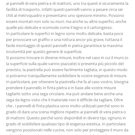
ai pannelli di vera pietra e di mattoni, uno tra questi è sicuramente la
facilità di trasporto. Infatti questi pannelli vanno a pesare circa sei
chili al metroquadro e presentano uno spessore minimo. Possono
essere montati non solo su muri, ma anche su altre superfici, anche
quelle più delicate e scomode come il legno e il cartongesso.
In particolare le superfici in legno sono molto delicate, basta poco
per provocare un graffio o una rottura ancor più grave, tuttavia il
facile montaggio di questi pannelli in pietra garantisce la massima
incolumità per questo genere di superficie.
Si possono trovare in diverse misure, inoltre nel caso in cui il muro (o
la superficie sulla quale vanno piazzate) si presenta più piccolo del
previsto, la piastrella può essere facilmente tagliata, in questo modo
si potranno tranquillamente soddisfare le vostre esigenze di misure.
In particolare, per ottenere la piastrella che fa al caso vostro, bisogna
prendere il pannello in finta pietra e in base alle vostre misure
tagliarlo sotto una sega circolare, ma può andare bene anche una
sega da legno visto che il materiale non è difficile da tagliare. Oltre
che , i pannelli di finta plastica sono molto utilizzati perché sono in
grado di dare una scena migliore rispetto ai pannelli di vera pietra o
di mattoni. Questo perché sono disponibili in diversi tipi, ognuno in
grado di soddisfare qualsiasi tipo di esigenza estetica. In particolare
vengono posizionati nelle cucine, non solo per proteggere il muro da