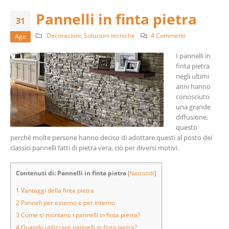
Pannelli in finta pietra
31
Decorazioni
,
Soluzioni tecniche
4 Commenti
Ago
I pannelli in
finta pietra
negli ultimi
anni hanno
conosciuto
una grande
diffusione,
questo
perché molte persone hanno deciso di adottare questi al posto dei
classici pannelli fatti di pietra vera, ciò per diversi motivi.
Contenuti di: Pannelli in finta pietra
[
Nascondi
]
1
Vantaggi della finta pietra
2
Panneli per esterno e per interno
3
Come si montano i pannelli in finta pietra?
4
Quando utilizzare pannelli in finta pietra?