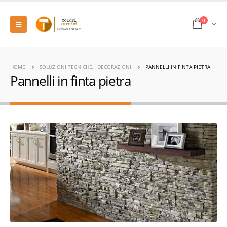
0
HOME
SOLUZIONI TECNICHE
,
DECORAZIONI
PANNELLI IN FINTA PIETRA
Pannelli in finta pietra