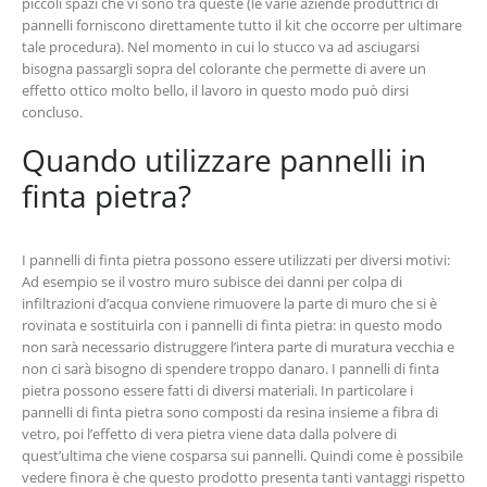
piccoli spazi che vi sono tra queste (le varie aziende produttrici di
pannelli forniscono direttamente tutto il kit che occorre per ultimare
tale procedura). Nel momento in cui lo stucco va ad asciugarsi
bisogna passargli sopra del colorante che permette di avere un
effetto ottico molto bello, il lavoro in questo modo può dirsi
concluso.
Quando utilizzare pannelli in
finta pietra?
I pannelli di finta pietra possono essere utilizzati per diversi motivi:
Ad esempio se il vostro muro subisce dei danni per colpa di
infiltrazioni d’acqua conviene rimuovere la parte di muro che si è
rovinata e sostituirla con i pannelli di finta pietra: in questo modo
non sarà necessario distruggere l’intera parte di muratura vecchia e
non ci sarà bisogno di spendere troppo danaro. I pannelli di finta
pietra possono essere fatti di diversi materiali. In particolare i
pannelli di finta pietra sono composti da resina insieme a fibra di
vetro, poi l’effetto di vera pietra viene data dalla polvere di
quest’ultima che viene cosparsa sui pannelli. Quindi come è possibile
vedere finora è che questo prodotto presenta tanti vantaggi rispetto