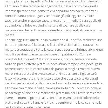
molto più tempo rispetto all’imbiancare ma sarete colti anche da un
altro, non meno terribile ed angosciante, ossia il costo che questa
impresa (perchè ormai come tale vi apparirà) richiederà, vedrete il
conto in banca prosciugarsi, sentireste già più leggere le vostre
tasche e, anche in questo caso, la reazione immediatà sarà quella di
abbandonare l’idea e quindi smettere di sognare quella casa
meravigliosa che tanto avevate desiderato e progettato nella vostra
mente.
Ebbene oggi tutti questi incubi svaniranno d’un soffio, realizzare una
parete in pietra sarà la cosa più facile che vi sia mai capitata, senza
mettere a soqquadro tutta la casa, senza sporcare irrimediabilmente
mobili e pavimenti e senza spendere un patrimonio. Come è
possibile tutto questo? Ma con la nuova, pratica, bella e comoda
carta da parati effetto pietra. In pochissimo tempo e con pochi gesti
potrete stendere la vostra carta da parati, o meglio il vostro nuovo
muro, nella parete che avete scelto di rimodernare e il gioco sarà
fatto; vi accorgerete che l’effetto ottico che questa carta da parati
verrà a creare sarà strepitoso e assolutamente reale, dovrete andare
a toccare con mano la carta, come una sorta di S. Tommaso novello,
per accorgervi che non è realmente pietra ma per il resto sarà come
avere un muro in pietra reale , con tutte le venature di colore della
pietra e gli spazi tra l’ una e l’altra che sembreranno la calce che nella
realtà fa da collante tra le pietre.