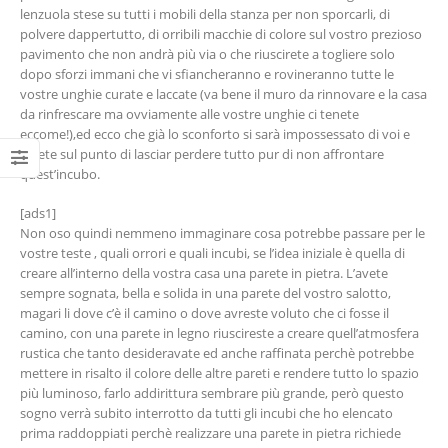
lenzuola stese su tutti i mobili della stanza per non sporcarli, di
polvere dappertutto, di orribili macchie di colore sul vostro prezioso
pavimento che non andrà più via o che riuscirete a togliere solo
dopo sforzi immani che vi sfiancheranno e rovineranno tutte le
vostre unghie curate e laccate (va bene il muro da rinnovare e la casa
da rinfrescare ma ovviamente alle vostre unghie ci tenete
eccome!),ed ecco che già lo sconforto si sarà impossessato di voi e
sarete sul punto di lasciar perdere tutto pur di non affrontare
quest’incubo.
[ads1]
Non oso quindi nemmeno immaginare cosa potrebbe passare per le
vostre teste , quali orrori e quali incubi, se l’idea iniziale è quella di
creare all’interno della vostra casa una parete in pietra. L’avete
sempre sognata, bella e solida in una parete del vostro salotto,
magari li dove c’è il camino o dove avreste voluto che ci fosse il
camino, con una parete in legno riuscireste a creare quell’atmosfera
rustica che tanto desideravate ed anche raffinata perchè potrebbe
mettere in risalto il colore delle altre pareti e rendere tutto lo spazio
più luminoso, farlo addirittura sembrare più grande, però questo
sogno verrà subito interrotto da tutti gli incubi che ho elencato
prima raddoppiati perchè realizzare una parete in pietra richiede