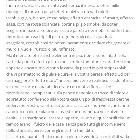
Inoltre la scelta è veramente vastissima, il mercato offre mille
tipologie di carta da parati effetto pietra, con vari colori
(sabbia,grigio, bianco, rosso,beige, effetto antracite, sfumato, effetto
sassi, cortina rossa sbiancata, cortina grigio smoke) da poter
scegliere in base al colore delle altre pareti o dei mobili o addirittura
riproducendo vari tipi di pietra, grande, piccola, squadrata,
irregolare, ciottoli, così da poter liberamente decidere che genere di
muro si vuole , rustico o più raffinato.
Ma il mercato offre anche elementi in più, non ci sono infatti solo
carte da parati effetto pietra con le mille sfumature e caratteristiche
appena elencate, ma vi sono le carte da parati in pietra spazzolabili
che vi permettono di pulire e curare la vostra parete, effetto 3d per
un maggiore “effetto muro” ancora più vero e realistico, e addirittura
vi sono le carte da parati decorate con motivi floreali che
riproducono i rampicanti sulla parete dandole un tocco di colore e
sopratutto conferendo alla vostra casa un po’ di freschezza perchè
sedervi nel vostro salotto sotto una cascata di fiori viola che fanno
capolino da pietre bianche e realistiche daranno, a voi e ai vostri
ospiti, la sensazione di essere all’aperto, in uno di quei cortili che un
tempo erano il fulcro delle case, senza però tutti gli inconvenienti
dello stare all’aperto come gli insetti o l’umidità.
La carta da parati effetto muro in pietra è venduta in rotoli di varia