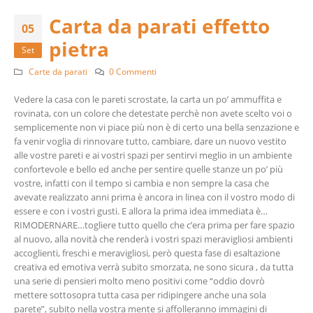
Carta da parati effetto
05
pietra
Set
Carte da parati
0 Commenti
Vedere la casa con le pareti scrostate, la carta un po’ ammuffita e
rovinata, con un colore che detestate perchè non avete scelto voi o
semplicemente non vi piace più non è di certo una bella senzazione e
fa venir voglia di rinnovare tutto, cambiare, dare un nuovo vestito
alle vostre pareti e ai vostri spazi per sentirvi meglio in un ambiente
confortevole e bello ed anche per sentire quelle stanze un po’ più
vostre, infatti con il tempo si cambia e non sempre la casa che
avevate realizzato anni prima è ancora in linea con il vostro modo di
essere e con i vostri gusti. E allora la prima idea immediata è…
RIMODERNARE…togliere tutto quello che c’era prima per fare spazio
al nuovo, alla novità che renderà i vostri spazi meravigliosi ambienti
accoglienti, freschi e meravigliosi, però questa fase di esaltazione
creativa ed emotiva verrà subito smorzata, ne sono sicura , da tutta
una serie di pensieri molto meno positivi come “oddio dovrò
mettere sottosopra tutta casa per ridipingere anche una sola
parete”, subito nella vostra mente si affolleranno immagini di