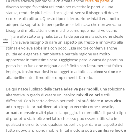
La carta adesiva per mobili è chiamata anche
carta da parati
e
diverso tempo fa veniva utilizzata per rivestire le pareti di una
stanza, renderle più belle ed accoglienti senza il bisogno di dover
ricorrere alla pittura. Questo tipo di decorazione infatti era molto
adoperata soprattutto per quelle aree della casa che non avevano
bisogno di molta attenzione ma che comunque non si volevano
lasciare allo stato originale. La carta da parati era la soluzione ideale
per chi aveva bisogno di dare un aspetto più fresco e rinnovato alla
stanza e voleva abbellirla con poco. Essa inoltre conferiva anche
pulizia ed eleganza all’ambiente e per tale ragione era molto
apprezzata in tantissime case. Oggigiorno però la carta da parati ha
perso la sua funzione originaria ed è finita con l’assumere tutt’altro
impiego, trasformandosi in un oggetto adibito alla
decorazione
e
all’abbellimento di mobili e complementi d’arredo.
Da qui nasce l’utilizzo della c
arta adesiva per mobili
, una soluzione
alternativa in grado di creare un insolito
mix di colori
e stili
differenti. Con la carta adesiva per mobili si può ridare
nuova vita
ad un oggetto ormai diventato troppo vecchio come consolle,
armadi, mensole o altri piani di appoggio. La comodità di questo tipo
di prodotto sta inoltre nel fatto che esso può essere utilizzato in
qualsiasi momento e su qualsiasi superficie per dare un aspetto del
tutto nuovo al proprio mobile. In tal modo si potrà
cambiare look e