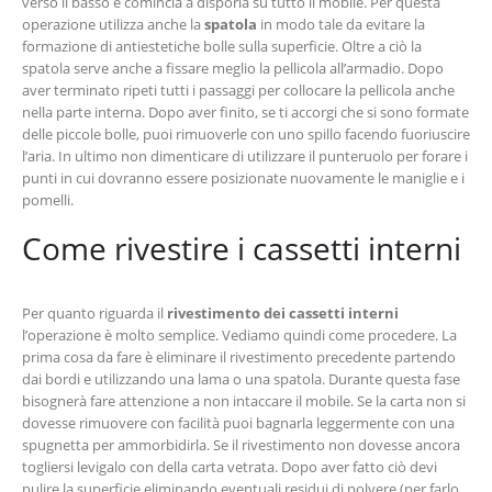
verso il basso e comincia a disporla su tutto il mobile. Per questa
operazione utilizza anche la
spatola
in modo tale da evitare la
formazione di antiestetiche bolle sulla superficie. Oltre a ciò la
spatola serve anche a fissare meglio la pellicola all’armadio. Dopo
aver terminato ripeti tutti i passaggi per collocare la pellicola anche
nella parte interna. Dopo aver finito, se ti accorgi che si sono formate
delle piccole bolle, puoi rimuoverle con uno spillo facendo fuoriuscire
l’aria. In ultimo non dimenticare di utilizzare il punteruolo per forare i
punti in cui dovranno essere posizionate nuovamente le maniglie e i
pomelli.
Come rivestire i cassetti interni
Per quanto riguarda il
rivestimento dei cassetti interni
l’operazione è molto semplice. Vediamo quindi come procedere. La
prima cosa da fare è eliminare il rivestimento precedente partendo
dai bordi e utilizzando una lama o una spatola. Durante questa fase
bisognerà fare attenzione a non intaccare il mobile. Se la carta non si
dovesse rimuovere con facilità puoi bagnarla leggermente con una
spugnetta per ammorbidirla. Se il rivestimento non dovesse ancora
togliersi levigalo con della carta vetrata. Dopo aver fatto ciò devi
pulire la superficie eliminando eventuali residui di polvere (per farlo