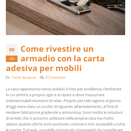
Come rivestire un
09
armadio con la carta
Ott
adesiva per mobili
Carte da parati
0 Commenti
La casa rappresenta senza dubbio il nido per eccellenza, l’ambiente
in cui sentirsi a proprio agio e al riparo e dove trascorrere
indimenticabili momenti di relax. Proprio per tale ragione al giorno
d’oggi viene dato un occhio di riguardo all’arredamento, al fine di
rendere l’abitazione gradevole e armoniosa. Sono molte le soluzioni
di arredo che si possono utilizzare nella propria casa ma molto
spesso queste ultime sono piuttosto costose e non accessibili a tutte
le tasche. Tuttavia, una delle opzioni più convenienti da considerare