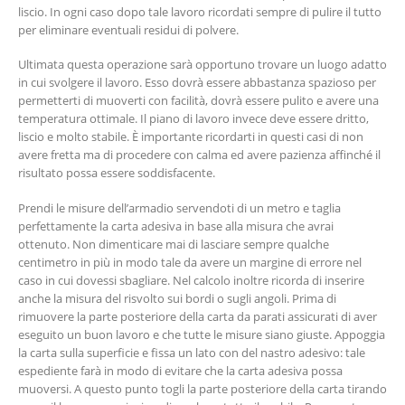
liscio. In ogni caso dopo tale lavoro ricordati sempre di pulire il tutto
per eliminare eventuali residui di polvere.
Ultimata questa operazione sarà opportuno trovare un luogo adatto
in cui svolgere il lavoro. Esso dovrà essere abbastanza spazioso per
permetterti di muoverti con facilità, dovrà essere pulito e avere una
temperatura ottimale. Il piano di lavoro invece deve essere dritto,
liscio e molto stabile. È importante ricordarti in questi casi di non
avere fretta ma di procedere con calma ed avere pazienza affinché il
risultato possa essere soddisfacente.
Prendi le misure dell’armadio servendoti di un metro e taglia
perfettamente la carta adesiva in base alla misura che avrai
ottenuto. Non dimenticare mai di lasciare sempre qualche
centimetro in più in modo tale da avere un margine di errore nel
caso in cui dovessi sbagliare. Nel calcolo inoltre ricorda di inserire
anche la misura del risvolto sui bordi o sugli angoli. Prima di
rimuovere la parte posteriore della carta da parati assicurati di aver
eseguito un buon lavoro e che tutte le misure siano giuste. Appoggia
la carta sulla superficie e fissa un lato con del nastro adesivo: tale
espediente farà in modo di evitare che la carta adesiva possa
muoversi. A questo punto togli la parte posteriore della carta tirando