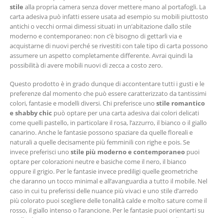
stile
alla propria camera senza dover mettere mano al portafogli. La
carta adesiva può infatti essere usata ad esempio su mobili piuttosto
antichi o vecchi ormai dimessi situati in un’abitazione dallo stile
moderno e contemporaneo: non c’è bisogno di gettarli via e
acquistarne di nuovi perché se rivestiti con tale tipo di carta possono
assumere un aspetto completamente differente. Avrai quindi la
possibilità di avere mobili nuovi di zecca a costo zero.
Questo prodotto è in grado dunque di accontentare tutti i gusti e le
preferenze dal momento che può essere caratterizzato da tantissimi
colori, fantasie e modelli diversi. Chi preferisce uno
stile romantico
e shabby chic
può optare per una carta adesiva dai colori delicati
come quelli pastello, in particolare il rosa, l’azzurro, il bianco o il giallo
canarino. Anche le fantasie possono spaziare da quelle floreali e
naturali a quelle decisamente più femminili con righe e pois. Se
invece preferisci uno
stile più moderno e contemporaneo
puoi
optare per colorazioni neutre e basiche come il nero, il bianco
oppure il grigio. Per le fantasie invece prediligi quelle geometriche
che daranno un tocco minimal e all’avanguardia a tutto il mobile. Nel
caso in cui tu preferissi delle nuance più vivaci e uno stile d’arredo
più colorato puoi scegliere delle tonalità calde e molto sature come il
rosso, il giallo intenso o l’arancione. Per le fantasie puoi orientarti su