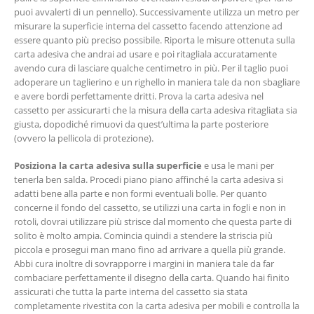
puoi avvalerti di un pennello). Successivamente utilizza un metro per
misurare la superficie interna del cassetto facendo attenzione ad
essere quanto più preciso possibile. Riporta le misure ottenuta sulla
carta adesiva che andrai ad usare e poi ritagliala accuratamente
avendo cura di lasciare qualche centimetro in più. Per il taglio puoi
adoperare un taglierino e un righello in maniera tale da non sbagliare
e avere bordi perfettamente dritti. Prova la carta adesiva nel
cassetto per assicurarti che la misura della carta adesiva ritagliata sia
giusta, dopodiché rimuovi da quest’ultima la parte posteriore
(ovvero la pellicola di protezione).
Posiziona la carta adesiva sulla superficie
e usa le mani per
tenerla ben salda. Procedi piano piano affinché la carta adesiva si
adatti bene alla parte e non formi eventuali bolle. Per quanto
concerne il fondo del cassetto, se utilizzi una carta in fogli e non in
rotoli, dovrai utilizzare più strisce dal momento che questa parte di
solito è molto ampia. Comincia quindi a stendere la striscia più
piccola e prosegui man mano fino ad arrivare a quella più grande.
Abbi cura inoltre di sovrapporre i margini in maniera tale da far
combaciare perfettamente il disegno della carta. Quando hai finito
assicurati che tutta la parte interna del cassetto sia stata
completamente rivestita con la carta adesiva per mobili e controlla la