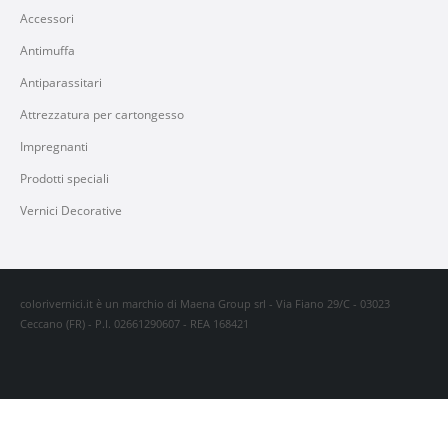
Accessori
Antimuffa
Antiparassitari
Attrezzatura per cartongesso
Impregnanti
Prodotti speciali
Vernici Decorative
colorivernici.it è un marchio di Maena Group srl - Via Fiano 29/C - 03023
Ceccano (FR) - P.I. 02661290607 - REA 168421