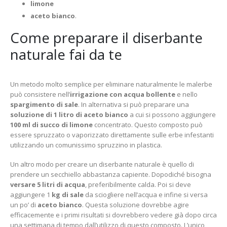
limone
aceto bianco
.
Come preparare il diserbante
naturale fai da te
Un metodo molto semplice per eliminare naturalmente le malerbe
può consistere nell’
irrigazione con acqua bollente
e nello
spargimento di sale
. In alternativa si può preparare una
soluzione di 1 litro di aceto bianco
a cui si possono aggiungere
100 ml di succo di limone
concentrato. Questo composto può
essere spruzzato o vaporizzato direttamente sulle erbe infestanti
utilizzando un comunissimo spruzzino in plastica.
Un altro modo per creare un diserbante naturale è quello di
prendere un secchiello abbastanza capiente. Dopodiché bisogna
versare 5 litri di acqua
, preferibilmente calda. Poi si deve
aggiungere 1
kg di sale
da sciogliere nell’acqua e infine si versa
un po’ di
aceto bianco
. Questa soluzione dovrebbe agire
efficacemente e i primi risultati si dovrebbero vedere già dopo circa
una settimana di tempo dall’utilizzo di questo composto. L’unico