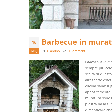
Barbecue in muratur
16
Mag
Giardino
0 Commenti
I
barbecue in m
sempre più color
scelta di quest
all’aspetto estet
cucina sana: il 
appositamente. O
muratura sono un
piastra ha la fu
dimenticare che