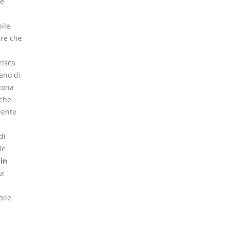
 e
bile
tre che
risca
ano di
 zona
nche
iente
di
le
in
or
bile