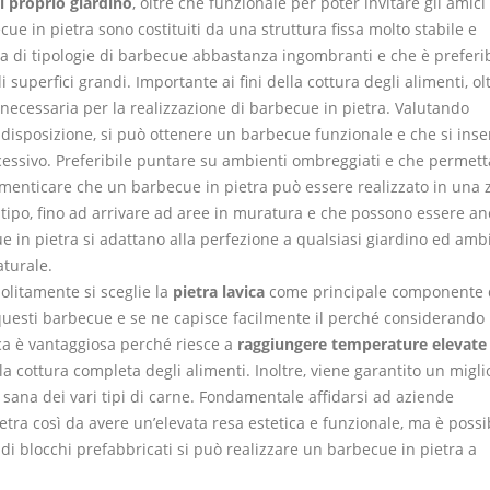
l proprio giardino
, oltre che funzionale per poter invitare gli amici
e in pietra sono costituiti da una struttura fissa molto stabile e
rla di tipologie di barbecue abbastanza ingombranti e che è preferi
i superfici grandi. Importante ai fini della cottura degli alimenti, ol
è necessaria per la realizzazione di barbecue in pietra. Valutando
disposizione, si può ottenere un barbecue funzionale e che si inse
cessivo. Preferibile puntare su ambienti ombreggiati e che permett
dimenticare che un barbecue in pietra può essere realizzato in una
 tipo, fino ad arrivare ad aree in muratura e che possono essere a
ue in pietra si adattano alla perfezione a qualsiasi giardino ed amb
aturale.
olitamente si sceglie la
pietra lavica
come principale componente 
uesti barbecue e se ne capisce facilmente il perché considerando 
ica è vantaggiosa perché riesce a
raggiungere temperature elevate 
a cottura completa degli alimenti. Inoltre, viene garantito un migli
sana dei vari tipi di carne. Fondamentale affidarsi ad aziende
tra così da avere un’elevata resa estetica e funzionale, ma è possi
o di blocchi prefabbricati si può realizzare un barbecue in pietra a