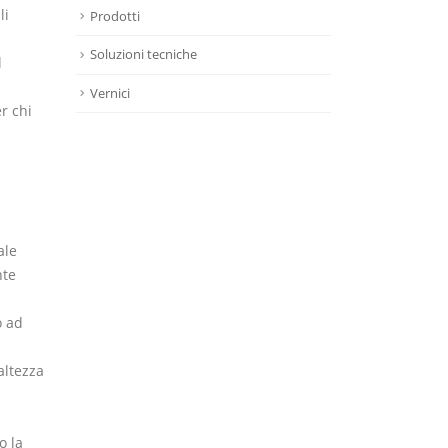
li
Prodotti
Soluzioni tecniche
l
Vernici
r chi
ale
nte
o ad
altezza
o la