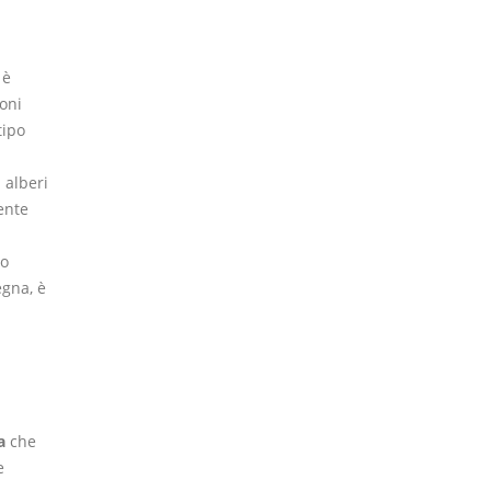
 è
oni
tipo
 alberi
ente
co
egna, è
a
che
e