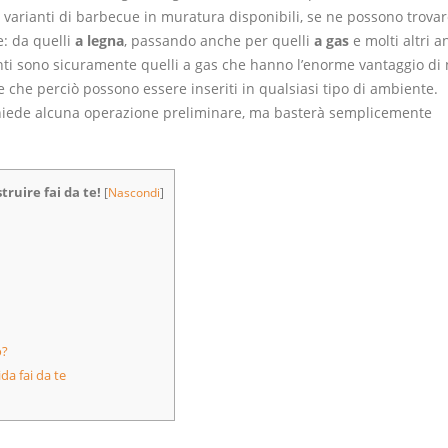
 varianti di barbecue in muratura disponibili, se ne possono trovar
e: da quelli
a legna
, passando anche per quelli
a gas
e molti altri a
ti sono sicuramente quelli a gas che hanno l’enorme vantaggio di
 che perciò possono essere inseriti in qualsiasi tipo di ambiente.
hiede alcuna operazione preliminare, ma basterà semplicemente
ruire fai da te!
[
Nascondi
]
o?
a fai da te