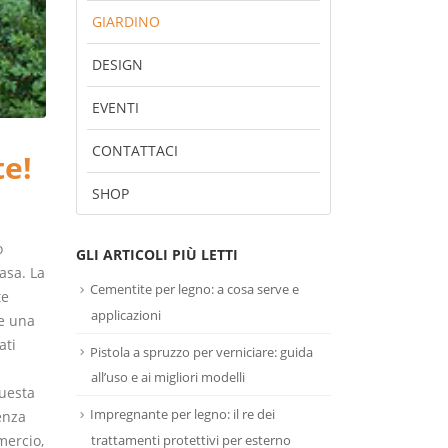
GIARDINO
DESIGN
EVENTI
CONTATTACI
te!
SHOP
o
GLI ARTICOLI PIÙ LETTI
asa. La
Cementite per legno: a cosa serve e
te
applicazioni
ge una
ati
Pistola a spruzzo per verniciare: guida
all’uso e ai migliori modelli
Questa
Impregnante per legno: il re dei
senza
trattamenti protettivi per esterno
mercio,