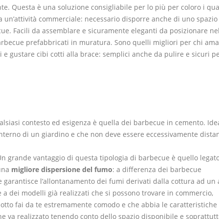
e. Questa è una soluzione consigliabile per lo più per coloro i qua
 un’attività commerciale: necessario disporre anche di uno spazio
cue. Facili da assemblare e sicuramente eleganti da posizionare ne
barbecue prefabbricati in muratura. Sono quelli migliori per chi ama
 gustare cibi cotti alla brace: semplici anche da pulire e sicuri pe
alsiasi contesto ed esigenza è quella dei barbecue in cemento. Ide
’interno di un giardino e che non deve essere eccessivamente dista
n grande vantaggio di questa tipologia di barbecue è quello legat
una
migliore dispersione del fumo
: a differenza dei barbecue
e garantisce l’allontanamento dei fumi derivati dalla cottura ad un 
 a dei modelli già realizzati che si possono trovare in commercio,
tto fai da te estremamente comodo e che abbia le caratteristiche
e va realizzato tenendo conto dello spazio disponibile e soprattutt