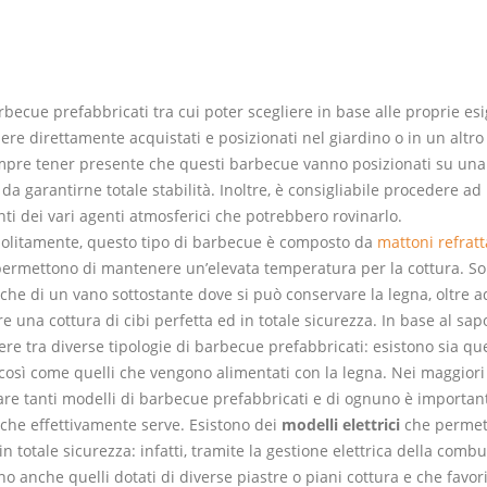
rbecue prefabbricati tra cui poter scegliere in base alle proprie es
ere direttamente acquistati e posizionati nel giardino o in un altro
mpre tener presente che questi barbecue vanno posizionati su una
da garantirne totale stabilità. Inoltre, è consigliabile procedere ad
ti dei vari agenti atmosferici che potrebbero rovinarlo.
Solitamente, questo tipo di barbecue è composto da
mattoni refratt
ermettono di mantenere un’elevata temperatura per la cottura. So
che di un vano sottostante dove si può conservare la legna, oltre a
e una cottura di cibi perfetta ed in totale sicurezza. In base al sa
iere tra diverse tipologie di barbecue prefabbricati: esistono sia que
così come quelli che vengono alimentati con la legna. Nei maggiori
rovare tanti modelli di barbecue prefabbricati e di ognuno è importan
 che effettivamente serve. Esistono dei
modelli elettrici
che permet
 totale sicurezza: infatti, tramite la gestione elettrica della combu
ono anche quelli dotati di diverse piastre o piani cottura e che favo