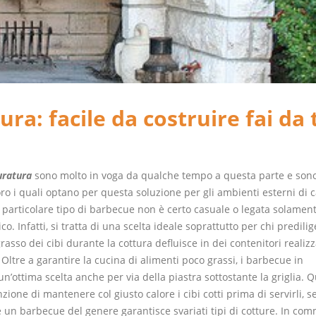
a: facile da costruire fai da 
uratura
sono molto in voga da qualche tempo a questa parte e son
o i quali optano per questa soluzione per gli ambienti esterni di c
o particolare tipo di barbecue non è certo casuale o legata solamen
ico. Infatti, si tratta di una scelta ideale soprattutto per chi predili
grasso dei cibi durante la cottura defluisce in dei contenitori realizz
ltre a garantire la cucina di alimenti poco grassi, i barbecue in
’ottima scelta anche per via della piastra sottostante la griglia. 
nzione di mantenere col giusto calore i cibi cotti prima di servirli, 
 un barbecue del genere garantisce svariati tipi di cotture. In com