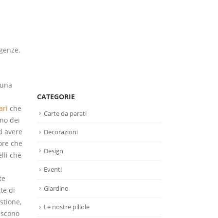
igenze.
 una
CATEGORIE
ari
che
Carte da parati
no dei
d avere
Decorazioni
pore che
Design
lli che
Eventi
te
Giardino
te di
stione,
Le nostre pillole
riscono