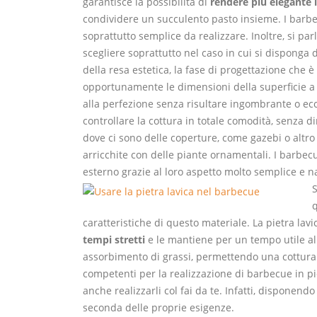
garantisce la possibilità di
rendere più elegante i
condividere un succulento pasto insieme. I barbecu
soprattutto semplice da realizzare. Inoltre, si pa
scegliere soprattutto nel caso in cui si disponga d
della resa estetica, la fase di progettazione che 
opportunamente le dimensioni della superficie a 
alla perfezione senza risultare ingombrante o ec
controllare la cottura in totale comodità, senza 
dove ci sono delle coperture, come gazebi o altro
arricchite con delle piante ornamentali. I barbec
esterno grazie al loro aspetto molto semplice e n
S
q
caratteristiche di questo materiale. La pietra lav
tempi stretti
e le mantiene per un tempo utile all
assorbimento di grassi, permettendo una cottura 
competenti per la realizzazione di barbecue in pie
anche realizzarli col fai da te. Infatti, disponend
seconda delle proprie esigenze.