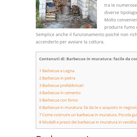
tra le numerose
diverse tipologi
Molto convenien
produrre fumo e
Semplice anche il funzionamento poiché non ric
accenderlo per avviare la cottura.
Contenuti di: Barbecue in muratura: facile da cost
1
Barbecue a Legna
2
Barbecue in pietra
3
Barbecue prefabbricati
4
Barbecue in cemento
5
Barbecue con forno
6
Barbecue in muratura: fai da te o acquisto in negozi
7
Come costruire un barbecue in muratura. Piccola guid
8
Modelli e prezzi dei barbecue in muratura in vendita