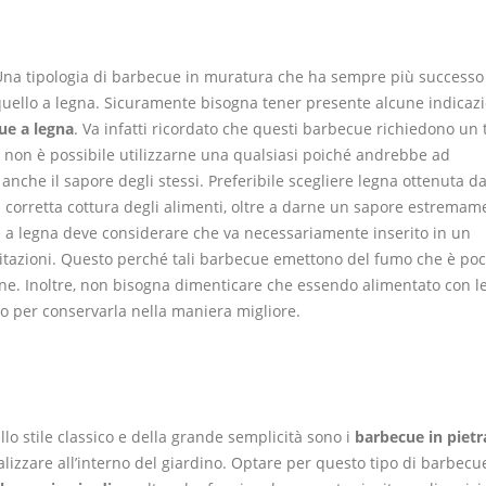
Una tipologia di barbecue in muratura che ha sempre più successo
uello a legna. Sicuramente bisogna tener presente alcune indicazi
ue a legna
. Va infatti ricordato che questi barbecue richiedono un 
: non è possibile utilizzarne una qualsiasi poiché andrebbe ad
anche il sapore degli stessi. Preferibile scegliere legna ottenuta da
corretta cottura degli alimenti, oltre a darne un sapore estremam
 a legna deve considerare che va necessariamente inserito in un
bitazioni. Questo perché tali barbecue emettono del fumo che è po
one. Inoltre, non bisogna dimenticare che essendo alimentato con l
o per conservarla nella maniera migliore.
llo stile classico e della grande semplicità sono i
barbecue in pietr
alizzare all’interno del giardino. Optare per questo tipo di barbecu