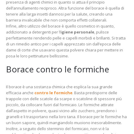
presenza di agenti chimici in quanto si attua il principio
dell’annullamento reciproco. Altra funzione del borace è quella di
tenere alla larga insetti dannosi per la salute, creando una
barriera invalicabile che non comporta effetti collaterali.
Infine, altro utilizzo del borace è quello cosmetico in quanto,
addizionato a detergenti per l’
igiene personale
, pulisce
perfettamente rendendo pelle e capelli morbidi e brillanti. Si tratta
di un rimedio antico per i capelli apprezzato sin dall’epoca delle
dame di corte che usavano questa polvere chiara per mettere in
posa le loro pettinature bellissime.
Borace contro le formiche
Il borace è una sostanza chimica che esplica la sua grande
efficacia anche
contro le formiche
. Basta predisporre delle
trappole con delle scatole da scarpe o scatoline di spessore più
piccolo, da collocare fuori dal formicaio. Le formiche attirate
dall’aspetto in polvere, quasi vicino allo zucchero, prendono i
granelli e li trasportano nella loro tana. Il borace per le formiche ha
un buon sapore, quindi mangiandolo muoiono inesorabilmente.
Inoltre, a seguito dello sterminio del formicaio, non vi è la