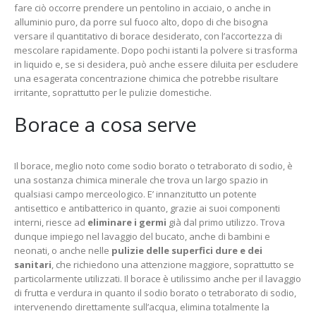
fare ciò occorre prendere un pentolino in acciaio, o anche in
alluminio puro, da porre sul fuoco alto, dopo di che bisogna
versare il quantitativo di borace desiderato, con l’accortezza di
mescolare rapidamente. Dopo pochi istanti la polvere si trasforma
in liquido e, se si desidera, può anche essere diluita per escludere
una esagerata concentrazione chimica che potrebbe risultare
irritante, soprattutto per le pulizie domestiche.
Borace a cosa serve
Il borace, meglio noto come sodio borato o tetraborato di sodio, è
una sostanza chimica minerale che trova un largo spazio in
qualsiasi campo merceologico. E’ innanzitutto un potente
antisettico e antibatterico in quanto, grazie ai suoi componenti
interni, riesce ad
eliminare i germi
già dal primo utilizzo. Trova
dunque impiego nel lavaggio del bucato, anche di bambini e
neonati, o anche nelle
pulizie delle superfici dure e dei
sanitari
, che richiedono una attenzione maggiore, soprattutto se
particolarmente utilizzati. Il borace è utilissimo anche per il lavaggio
di frutta e verdura in quanto il sodio borato o tetraborato di sodio,
intervenendo direttamente sull’acqua, elimina totalmente la