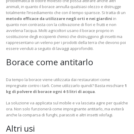
problematica di odore molesto che possa attirare anche altri
animali, in quanto il borace annulla qualsiasi olezzo e distrugge
totalmente l’insediamento che con il tempo sparisce. Si tratta di un
metodo efficace da utilizzare negli orti e nei giardini
in
quanto non contrasta con la coltivazione di fiori e frutti e non
avvelena l’acqua. Molti agricoltori usano il borace proprio in
sostituzione degli eccipienti chimici che distruggono gli insetti ma
rappresentano un veleno per i prodotti della terra che devono poi
essere venduti a seguito di lavaggi approfonditi.
Borace come antitarlo
Da tempo la borace viene utilizzata dai restauratori come
impregnate contro i tarli. Come utilizzarlo quindi? Basta mischiare
1
kg di polvere di borace ogni 4-5 litri di acqua
.
La soluzione va applicata sul mobile e va lasciata agire per qualche
ora. Non solo funzionerà come impregnante antitarlo, ma eviterà
anche la comparsa di funghi, parassiti e altri insetti xilofagi.
Altri usi