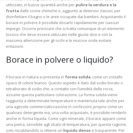
utilizzato, in basse quantità anche per
pulire la verdura e la
frutta
dalle scorie chimiche o, aggiunto ai detersivi classici, per
disinfettare il bagno o le aree occupate dai bambini. Acquistando il
borace in polvere è possibile dosarlo rapidamente per ciascun
impiego. Occorre precisare che si tratta comunque di un elemento
tossico che deve essere utilizzato nelle giuste dosi e con la
massima attenzione per gli occhi e le mucose onde evitare
irritazioni.
Borace in polvere o liquido?
Il borace in natura si presenta in
forma solida
, come un cristallo
opaco di colore bianco. Questo aspetto è dato dal sodio borato o
tetraborato di sodio che, a contatto con l’umidità delle rocce,
assume questa particolare colorazione. La forma solida viene
raggiunta a determinate temperature e mantenuta tale anche per
una agevole commercializzazione in confezioni, proprio come un
qualsiasi detergente ma, una volta acquistato, è possibile renderlo
anche in forma liquida. Come ogni minerale, il borace appare come
una pietra, sensibile agli sbalzi di temperatura, per questa ragione,
solo riscaldandolo si ottiene un
liquido denso
e trasparente. Per