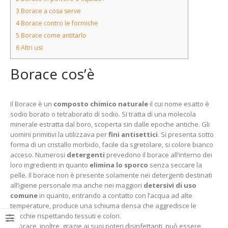
3
Borace a cosa serve
4
Borace contro le formiche
5
Borace come antitarlo
6
Altri usi
Borace cos’è
Il Borace è un
composto chimico naturale
il cui nome esatto è
sodio borato o tetraborato di sodio. Si tratta di una molecola
minerale estratta dal boro, scoperta sin dalle epoche antiche. Gli
uomini primitivi la utilizzava per
fini antisettici
. Si presenta sotto
forma di un cristallo morbido, facile da sgretolare, si colore bianco
acceso. Numerosi
detergenti
prevedono il borace all’interno dei
loro ingredienti in quanto
elimina lo sporco
senza seccare la
pelle. Il borace non è presente solamente nei detergenti destinati
all’igiene personale ma anche nei maggiori
detersivi di uso
comune
in quanto, entrando a contatto con l’acqua ad alte
temperature, produce una schiuma densa che aggredisce le
macchie rispettando tessuti e colori.
Il borace, inoltre, grazie ai suoi poteri disinfettanti, può essere