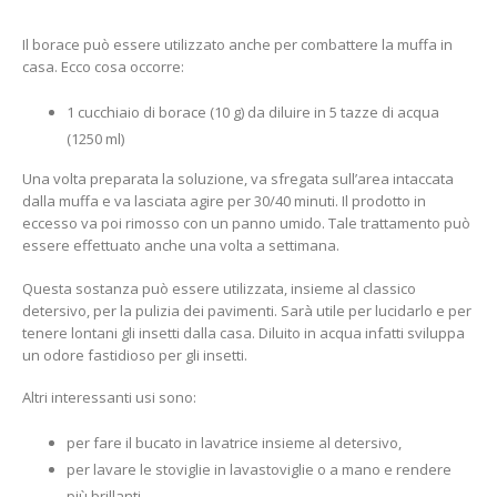
Il borace può essere utilizzato anche per combattere la muffa in
casa. Ecco cosa occorre:
1 cucchiaio di borace (10 g) da diluire in 5 tazze di acqua
(1250 ml)
Una volta preparata la soluzione, va sfregata sull’area intaccata
dalla muffa e va lasciata agire per 30/40 minuti. Il prodotto in
eccesso va poi rimosso con un panno umido. Tale trattamento può
essere effettuato anche una volta a settimana.
Questa sostanza può essere utilizzata, insieme al classico
detersivo, per la pulizia dei pavimenti. Sarà utile per lucidarlo e per
tenere lontani gli insetti dalla casa. Diluito in acqua infatti sviluppa
un odore fastidioso per gli insetti.
Altri interessanti usi sono:
per fare il bucato in lavatrice insieme al detersivo,
per lavare le stoviglie in lavastoviglie o a mano e rendere
più brillanti,