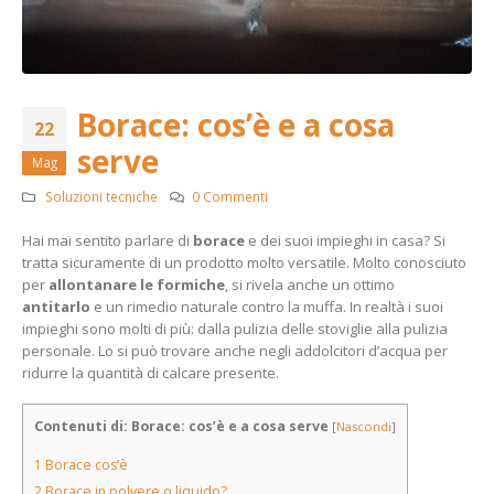
Borace: cos’è e a cosa
22
serve
Mag
Soluzioni tecniche
0 Commenti
Hai mai sentito parlare di
borace
e dei suoi impieghi in casa? Si
tratta sicuramente di un prodotto molto versatile. Molto conosciuto
per
allontanare le formiche
, si rivela anche un ottimo
antitarlo
e un rimedio naturale contro la muffa. In realtà i suoi
impieghi sono molti di più: dalla pulizia delle stoviglie alla pulizia
personale. Lo si può trovare anche negli addolcitori d’acqua per
ridurre la quantità di calcare presente.
Contenuti di: Borace: cos’è e a cosa serve
[
Nascondi
]
1
Borace cos’è
2
Borace in polvere o liquido?