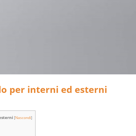
olo per interni ed esterni
esterni
[
Nascondi
]