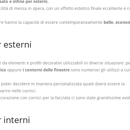
sato e infine per esterni.
lità di messa in opera, con un effetto estetico finale eccellente e 
inestre hanno la capacità di essere contemporaneamente
belle, econo
r esterni
da elementi e profili decorativi utilizzabili in diverse situazioni: p
sico
oppure
i contorni delle finestre
sono numerosi gli utilizzi a cui
di poter decidere in maniera personalizzata quale dovrà essere la
arire nelle cornici.
corazione con cornici per la facciata ci sono state grandissime evo
r interni