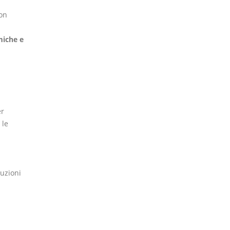
con
miche e
er
 le
luzioni