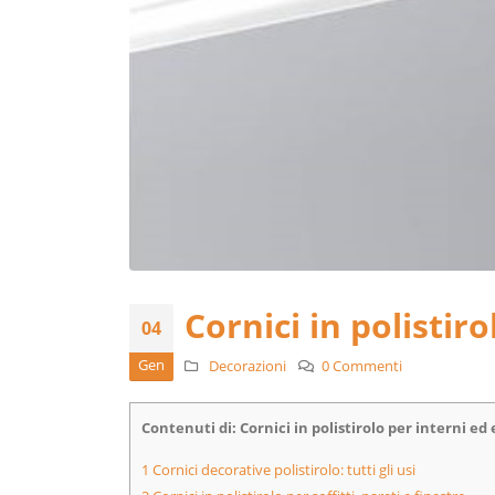
Cornici in polistir
04
Gen
Decorazioni
0 Commenti
Contenuti di: Cornici in polistirolo per interni ed 
1
Cornici decorative polistirolo: tutti gli usi