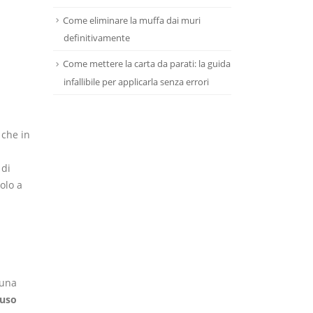
Come eliminare la muffa dai muri
definitivamente
Come mettere la carta da parati: la guida
infallibile per applicarla senza errori
 che in
 di
olo a
 una
ruso