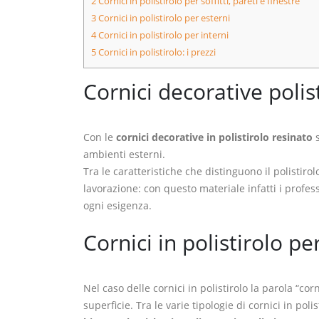
2
Cornici in polistirolo per soffitti, pareti e finestre
3
Cornici in polistirolo per esterni
4
Cornici in polistirolo per interni
5
Cornici in polistirolo: i prezzi
Cornici decorative polisti
Con le
cornici decorative in polistirolo resinato
s
ambienti esterni.
Tra le caratteristiche che distinguono il polistirol
lavorazione: con questo materiale infatti i profes
ogni esigenza.
Cornici in polistirolo per
Nel caso delle cornici in polistirolo la parola “co
superficie. Tra le varie tipologie di cornici in polis