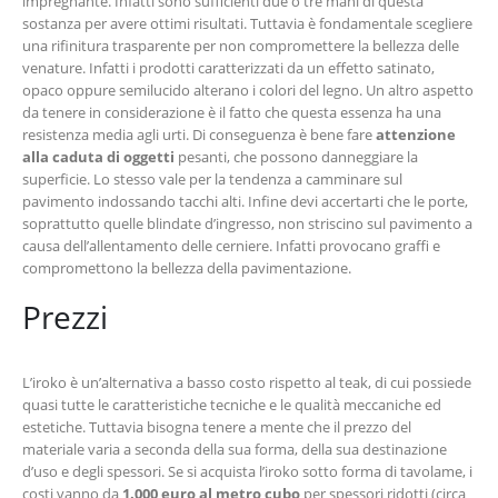
impregnante. Infatti sono sufficienti due o tre mani di questa
sostanza per avere ottimi risultati. Tuttavia è fondamentale scegliere
una rifinitura trasparente per non compromettere la bellezza delle
venature. Infatti i prodotti caratterizzati da un effetto satinato,
opaco oppure semilucido alterano i colori del legno. Un altro aspetto
da tenere in considerazione è il fatto che questa essenza ha una
resistenza media agli urti. Di conseguenza è bene fare
attenzione
alla caduta di oggetti
pesanti, che possono danneggiare la
superficie. Lo stesso vale per la tendenza a camminare sul
pavimento indossando tacchi alti. Infine devi accertarti che le porte,
soprattutto quelle blindate d’ingresso, non striscino sul pavimento a
causa dell’allentamento delle cerniere. Infatti provocano graffi e
compromettono la bellezza della pavimentazione.
Prezzi
L’iroko è un’alternativa a basso costo rispetto al teak, di cui possiede
quasi tutte le caratteristiche tecniche e le qualità meccaniche ed
estetiche. Tuttavia bisogna tenere a mente che il prezzo del
materiale varia a seconda della sua forma, della sua destinazione
d’uso e degli spessori. Se si acquista l’iroko sotto forma di tavolame, i
costi vanno da
1.000 euro al metro cubo
per spessori ridotti (circa