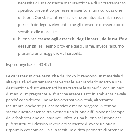
necessita di una costante manutenzione e di un trattamento
specifico preventivo per essere inserito in una collocazione
outdoor. Questa caratteristica viene enfatizzata dalla bassa
porosità del legno, elemento che gli consente di essere poco
sensibile alle macchie;
buona
resistenza agli attacchi degli insetti, delle muffe e
dei funghi
se il legno proviene dal durame. Invece l’alburno
presenta una maggiore vulnerabilità.
[wpmoneyclick id=4370 /]
Le
caratteristiche tecniche
dell’iroko lo rendono un materiale di
alta qualità ed estremamente versatile. Per renderlo adatto a una
destinazione d’uso esterna ti basta trattare le superfici con un paio
di mani di impregnante. Può anche essere usato in ambiente navale
perché considerato una valida alternativa al teak, altrettanto
resistente, anche se più economico e meno pregiato. Al tempo
stesso questa essenza sta avendo una buona diffusione nel campo
della fabbricazione dei parquet. Infatti è una buona soluzione che
può sostituire il classico rovere e ti consente di avere un buon
risparmio economico. La sua tessitura diritta permette di ottenere: