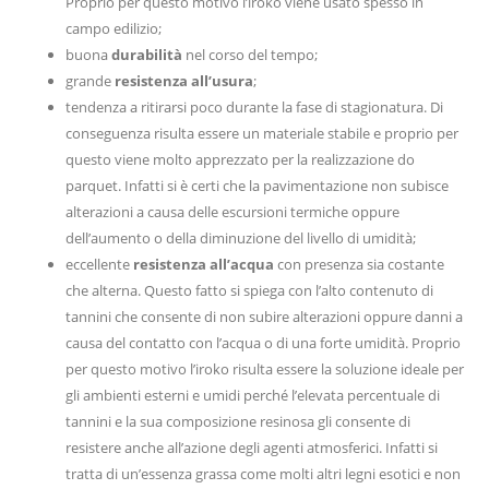
Proprio per questo motivo l’iroko viene usato spesso in
campo edilizio;
buona
durabilità
nel corso del tempo;
grande
resistenza all’usura
;
tendenza a ritirarsi poco durante la fase di stagionatura. Di
conseguenza risulta essere un materiale stabile e proprio per
questo viene molto apprezzato per la realizzazione do
parquet. Infatti si è certi che la pavimentazione non subisce
alterazioni a causa delle escursioni termiche oppure
dell’aumento o della diminuzione del livello di umidità;
eccellente
resistenza all’acqua
con presenza sia costante
che alterna. Questo fatto si spiega con l’alto contenuto di
tannini che consente di non subire alterazioni oppure danni a
causa del contatto con l’acqua o di una forte umidità. Proprio
per questo motivo l’iroko risulta essere la soluzione ideale per
gli ambienti esterni e umidi perché l’elevata percentuale di
tannini e la sua composizione resinosa gli consente di
resistere anche all’azione degli agenti atmosferici. Infatti si
tratta di un’essenza grassa come molti altri legni esotici e non