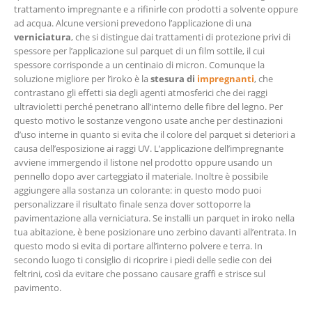
trattamento impregnante e a rifinirle con prodotti a solvente oppure
ad acqua. Alcune versioni prevedono l’applicazione di una
verniciatura
, che si distingue dai trattamenti di protezione privi di
spessore per l’applicazione sul parquet di un film sottile, il cui
spessore corrisponde a un centinaio di micron. Comunque la
soluzione migliore per l’iroko è la
stesura di
impregnanti
, che
contrastano gli effetti sia degli agenti atmosferici che dei raggi
ultravioletti perché penetrano all’interno delle fibre del legno. Per
questo motivo le sostanze vengono usate anche per destinazioni
d’uso interne in quanto si evita che il colore del parquet si deteriori a
causa dell’esposizione ai raggi UV. L’applicazione dell’impregnante
avviene immergendo il listone nel prodotto oppure usando un
pennello dopo aver carteggiato il materiale. Inoltre è possibile
aggiungere alla sostanza un colorante: in questo modo puoi
personalizzare il risultato finale senza dover sottoporre la
pavimentazione alla verniciatura. Se installi un parquet in iroko nella
tua abitazione, è bene posizionare uno zerbino davanti all’entrata. In
questo modo si evita di portare all’interno polvere e terra. In
secondo luogo ti consiglio di ricoprire i piedi delle sedie con dei
feltrini, così da evitare che possano causare graffi e strisce sul
pavimento.