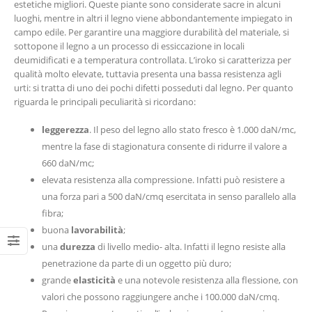
estetiche migliori. Queste piante sono considerate sacre in alcuni
luoghi, mentre in altri il legno viene abbondantemente impiegato in
campo edile. Per garantire una maggiore durabilità del materiale, si
sottopone il legno a un processo di essiccazione in locali
deumidificati e a temperatura controllata. L’iroko si caratterizza per
qualità molto elevate, tuttavia presenta una bassa resistenza agli
urti: si tratta di uno dei pochi difetti posseduti dal legno. Per quanto
riguarda le principali peculiarità si ricordano:
leggerezza
. Il peso del legno allo stato fresco è 1.000 daN/mc,
mentre la fase di stagionatura consente di ridurre il valore a
660 daN/mc;
elevata resistenza alla compressione. Infatti può resistere a
una forza pari a 500 daN/cmq esercitata in senso parallelo alla
fibra;
buona
lavorabilità
;
una
durezza
di livello medio- alta. Infatti il legno resiste alla
penetrazione da parte di un oggetto più duro;
grande
elasticità
e una notevole resistenza alla flessione, con
valori che possono raggiungere anche i 100.000 daN/cmq.