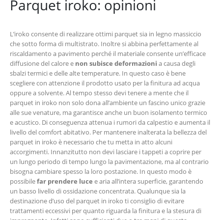
Parquet iroko: opinioni
L’iroko consente di realizzare ottimi parquet sia in legno massiccio
che sotto forma di multistrato. Inoltre si abbina perfettamente al
riscaldamento a pavimento perché il materiale consente un’efficace
diffusione del calore e
non subisce deformazioni
a causa degli
sbalzi termici e delle alte temperature. In questo caso è bene
scegliere con attenzione il prodotto usato per la finitura ad acqua
oppure a solvente. Al tempo stesso devi tenere a mente che il
parquet in iroko non solo dona all’ambiente un fascino unico grazie
alle sue venature, ma garantisce anche un buon isolamento termico
e acustico. Di conseguenza attenua i rumori da calpestio e aumenta il
livello del comfort abitativo. Per mantenere inalterata la bellezza del
parquet in iroko è necessario che tu metta in atto alcuni
accorgimenti. Innanzitutto non devi lasciare i tappeti a coprire per
un lungo periodo di tempo lungo la pavimentazione, ma al contrario
bisogna cambiare spesso la loro postazione. In questo modo è
possibile
far prendere luce
e aria all’intera superficie, garantendo
un basso livello di ossidazione concentrata. Qualunque sia la
destinazione d’uso del parquet in iroko ti consiglio di evitare
trattamenti eccessivi per quanto riguarda la finitura e la stesura di