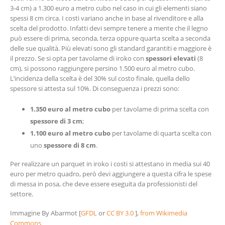
3-4 cm) a 1.300 euro a metro cubo nel caso in cui gli elementi siano
spessi 8 cm circa. I costi variano anche in base al rivenditore e alla
scelta del prodotto. Infatti devi sempre tenere a mente che il legno
può essere di prima, seconda, terza oppure quarta scelta a seconda
delle sue qualità. Più elevati sono gli standard garantiti e maggiore è
il prezzo. Se si opta per tavolame di iroko con
spessori elevati
(8
cm), si possono raggiungere persino 1.500 euro al metro cubo.
L’incidenza della scelta è del 30% sul costo finale, quella dello
spessore si attesta sul 10%. Di conseguenza i prezzi sono:
1.350 euro al metro cubo
per tavolame di prima scelta con
spessore di 3 cm
;
1.100 euro al metro cubo
per tavolame di quarta scelta con
uno
spessore di 8 cm
.
Per realizzare un parquet in iroko i costi si attestano in media sui 40
euro per metro quadro, però devi aggiungere a questa cifra le spese
di messa in posa, che deve essere eseguita da professionisti del
settore.
Immagine By Abarmot [
GFDL
or
CC BY 3.0
],
from Wikimedia
Commons