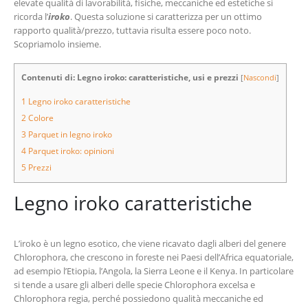
elevate qualità di lavorabilità, fisiche, meccaniche ed estetiche si
ricorda l’
iroko
. Questa soluzione si caratterizza per un ottimo
rapporto qualità/prezzo, tuttavia risulta essere poco noto.
Scopriamolo insieme.
Contenuti di: Legno iroko: caratteristiche, usi e prezzi
[
Nascondi
]
1
Legno iroko caratteristiche
2
Colore
3
Parquet in legno iroko
4
Parquet iroko: opinioni
5
Prezzi
Legno iroko caratteristiche
L’iroko è un legno esotico, che viene ricavato dagli alberi del genere
Chlorophora, che crescono in foreste nei Paesi dell’Africa equatoriale,
ad esempio l’Etiopia, l’Angola, la Sierra Leone e il Kenya. In particolare
si tende a usare gli alberi delle specie Chlorophora excelsa e
Chlorophora regia, perché possiedono qualità meccaniche ed