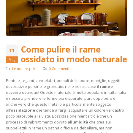
Come pulire il rame
11
ossidato in modo naturale
Mag
Le nostre pillole
0 Commenti
Pentole, tegami, candelabri, pomoli delle porte, maniglie, oggetti
decorativi e persino le grondaie: nelle nostre case il
rame
è
davvero ovunque! Questo materiale è molto popolare in tutta Italia
e riesce a prendere le forme più disparate, purtroppo però è
anche vero che questo metallo è particolarmente soggetto
all’
ossidazione
che tende a fargli acquistare un colore verdastro
poco piacevole alla vista. L’ossidazione nient’altro è che un
processo di imbruttimento dovuto all’
umidità
che crea sui
suppellettili in rame un patina difficile da debellare, ma non