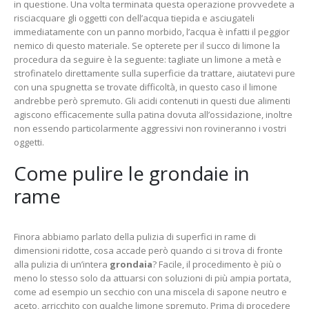
in questione. Una volta terminata questa operazione provvedete a
risciacquare gli oggetti con dell’acqua tiepida e asciugateli
immediatamente con un panno morbido, l’acqua è infatti il peggior
nemico di questo materiale. Se opterete per il succo di limone la
procedura da seguire è la seguente: tagliate un limone a metà e
strofinatelo direttamente sulla superficie da trattare, aiutatevi pure
con una spugnetta se trovate difficoltà, in questo caso il limone
andrebbe però spremuto. Gli acidi contenuti in questi due alimenti
agiscono efficacemente sulla patina dovuta all’ossidazione, inoltre
non essendo particolarmente aggressivi non rovineranno i vostri
oggetti.
Come pulire le grondaie in
rame
Finora abbiamo parlato della pulizia di superfici in rame di
dimensioni ridotte, cosa accade però quando ci si trova di fronte
alla pulizia di un’intera
grondaia
? Facile, il procedimento è più o
meno lo stesso solo da attuarsi con soluzioni di più ampia portata,
come ad esempio un secchio con una miscela di sapone neutro e
aceto, arricchito con qualche limone spremuto. Prima di procedere