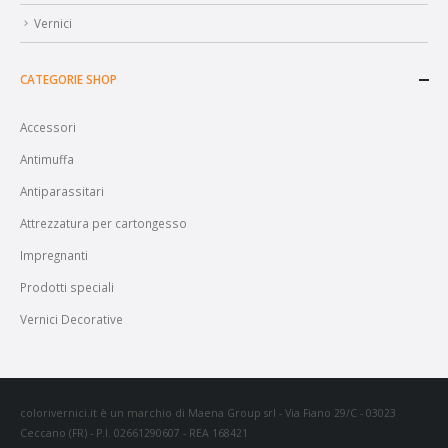
Vernici
CATEGORIE SHOP
Accessori
Antimuffa
Antiparassitari
Attrezzatura per cartongesso
Impregnanti
Prodotti speciali
Vernici Decorative
colorivernici.it è un marchio di Maena Group srl - Via Fiano 29/C - 03023
Ceccano (FR) - P.I. 02661290607 - REA 168421