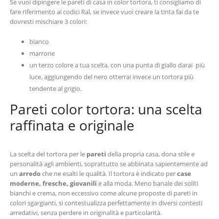
Se vuoi dipingere le pareti di casa in color tortora, ti consigliamo di
fare riferimento ai codici Ral, se invece vuoi creare la tinta fai da te
dovresti mischiare 3 colori:
bianco
marrone
un terzo colore a tua scelta, con una punta di giallo darai più
luce, aggiungendo del nero otterrai invece un tortora più
tendente al grigio.
Pareti color tortora: una scelta
raffinata e originale
La scelta del tortora per le
pareti
della propria casa, dona stile e
personalità agli ambienti, soprattutto se abbinata sapientemente ad
un
arredo
che ne esalti le qualità. Il tortora è indicato per
case
moderne, fresche, giovanili
e alla moda. Meno banale dei soliti
bianchi e crema, non eccessivo come alcune proposte di pareti in
colori sgargianti, si contestualizza perfettamente in diversi contesti
arredativi, senza perdere in originalità e particolarità.