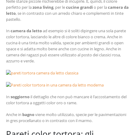
Nelle stanze piccole rischierebbe di incupirle. È, quindi, il colore
perfetto per la
zona living
, per le
cucine grandi
o per la
camera da
letto
, se in contrasto con un arredo chiaro e complementi in tinte
pastello.
In
camera da letto
ad esempio si è soliti dipingere una sola parete
color tortora, lasciando le altre di colore bianco o crema. Anche in
cucina è una tinta molto valida, specie per ambienti grandi o open
space e si adatta molto bene anche con cucine in legno. Anche in
camera dei ragazzi può essere utilizzato al posto dei classici rosa,
azzurro e verde.
In
soggiorno
il dettaglio che non può mancare è l’accostamento del
color tortora a oggetti color oro o rame.
Anche in
bagno
viene molto utilizzato, specie per le pavimentazioni
in gres procellanato o in contrasto con il marmo.
Pareti color tortora: gli