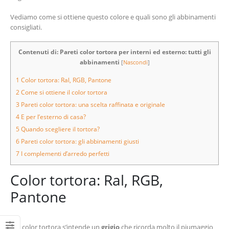
Vediamo come si ottiene questo colore e quali sono gli abbinamenti
consigliati.
Contenuti di: Pareti color tortora per interni ed esterno: tutti gli
abbinamenti
[
Nascondi
]
1
Color tortora: Ral, RGB, Pantone
2
Come si ottiene il color tortora
3
Pareti color tortora: una scelta raffinata e originale
4
E per l’esterno di casa?
5
Quando scegliere il tortora?
6
Pareti color tortora: gli abbinamenti giusti
7
I complementi d’arredo perfetti
Color tortora: Ral, RGB,
Pantone
Per color tortora s’intende un
grigio
che ricorda molto il piumaggio