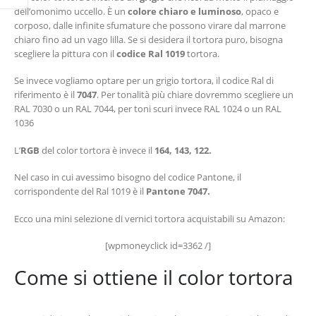
dell’omonimo uccello. È un
colore chiaro e luminoso
, opaco e
corposo, dalle infinite sfumature che possono virare dal marrone
chiaro fino ad un vago lilla. Se si desidera il tortora puro, bisogna
scegliere la pittura con il
codice Ral 1019
tortora.
Se invece vogliamo optare per un grigio tortora, il codice Ral di
riferimento è il
7047
. Per tonalità più chiare dovremmo scegliere un
RAL 7030 o un RAL 7044, per toni scuri invece RAL 1024 o un RAL
1036
L’
RGB
del color tortora è invece il
164, 143, 122.
Nel caso in cui avessimo bisogno del codice Pantone, il
corrispondente del Ral 1019 è il
Pantone 7047.
Ecco una mini selezione di vernici tortora acquistabili su Amazon:
[wpmoneyclick id=3362 /]
Come si ottiene il color tortora