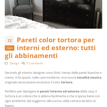
Pareti color tortora per
12
interni ed esterno: tutti
Gen
gli abbinamenti
Design
0 Commenti
Secondo gli interior designer sono finiti i tempi delle pareti bianche o
crema. Si fa spazio, nelle case moderne, una nuova
tonalità neutra
,
originale senza essere eccessiva: il color
tortora
.
Perfetto per dipingere le
pareti interne ed esterne
della casa, il
tortora è un colore che si abbina facilmente e che si sposa bene con
ogni ambiente: dal soggiorno alla cucina, dalla camera da letto al
bagno.