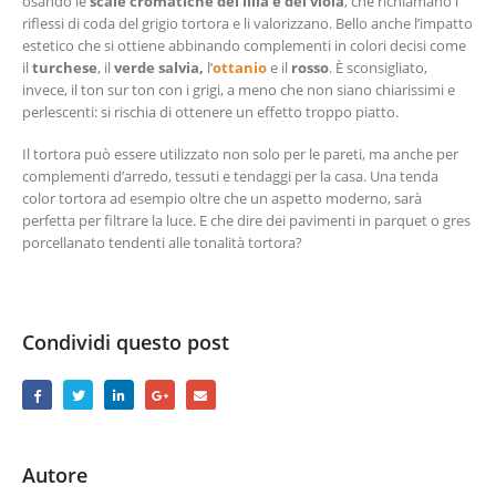
osando le
scale cromatiche del lilla e del viola
, che richiamano i
riflessi di coda del grigio tortora e li valorizzano. Bello anche l’impatto
estetico che si ottiene abbinando complementi in colori decisi come
il
turchese
, il
verde salvia,
l’
ottanio
e il
rosso
. È sconsigliato,
invece, il ton sur ton con i grigi, a meno che non siano chiarissimi e
perlescenti: si rischia di ottenere un effetto troppo piatto.
Il tortora può essere utilizzato non solo per le pareti, ma anche per
complementi d’arredo, tessuti e tendaggi per la casa. Una tenda
color tortora ad esempio oltre che un aspetto moderno, sarà
perfetta per filtrare la luce. E che dire dei pavimenti in parquet o gres
porcellanato tendenti alle tonalità tortora?
Condividi questo post
Autore