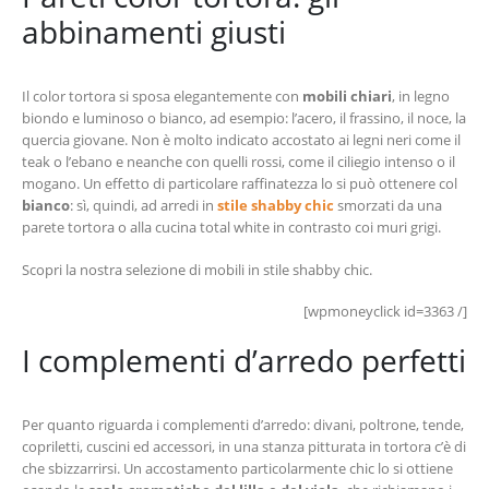
abbinamenti giusti
Il color tortora si sposa elegantemente con
mobili chiari
, in legno
biondo e luminoso o bianco, ad esempio: l’acero, il frassino, il noce, la
quercia giovane. Non è molto indicato accostato ai legni neri come il
teak o l’ebano e neanche con quelli rossi, come il ciliegio intenso o il
mogano. Un effetto di particolare raffinatezza lo si può ottenere col
bianco
: sì, quindi, ad arredi in
stile shabby chic
smorzati da una
parete tortora o alla cucina total white in contrasto coi muri grigi.
Scopri la nostra selezione di mobili in stile shabby chic.
[wpmoneyclick id=3363 /]
I complementi d’arredo perfetti
Per quanto riguarda i complementi d’arredo: divani, poltrone, tende,
copriletti, cuscini ed accessori, in una stanza pitturata in tortora c’è di
che sbizzarrirsi. Un accostamento particolarmente chic lo si ottiene