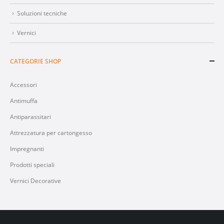
Soluzioni tecniche
Vernici
CATEGORIE SHOP
Accessori
Antimuffa
Antiparassitari
Attrezzatura per cartongesso
Impregnanti
Prodotti speciali
Vernici Decorative