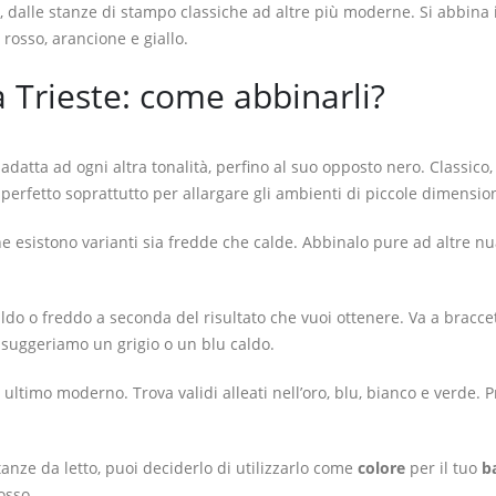
i, dalle stanze di stampo classiche ad altre più moderne. Si abbina 
rosso, arancione e giallo.
a Trieste: come abbinarli?
i adatta ad ogni altra tonalità, perfino al suo opposto nero. Classico,
perfetto soprattutto per allargare gli ambienti di piccole dimension
 ne esistono varianti sia fredde che calde. Abbinalo pure ad altre n
caldo o freddo a seconda del risultato che vuoi ottenere. Va a bracce
i suggeriamo un grigio o un blu caldo.
 ultimo moderno. Trova validi alleati nell’oro, blu, bianco e verde. 
stanze da letto, puoi deciderlo di utilizzarlo come
colore
per il tuo
b
rosso.