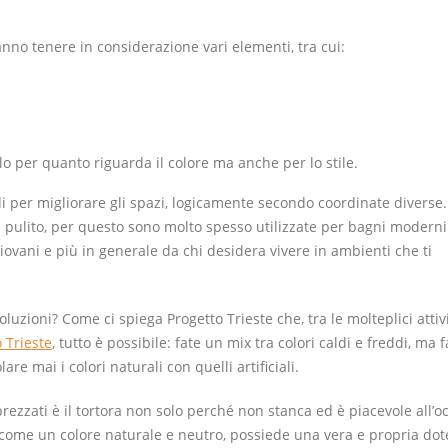
nno tenere in considerazione vari elementi, tra cui:
solo per quanto riguarda il colore ma anche per lo stile.
ddi per migliorare gli spazi, logicamente secondo coordinate diverse.
pulito, per questo sono molto spesso utilizzate per bagni moderni
giovani e più in generale da chi desidera vivere in ambienti che ti
zioni? Come ci spiega Progetto Trieste che, tra le molteplici attiv
 Trieste
, tutto è possibile: fate un mix tra colori caldi e freddi, ma f
re mai i colori naturali con quelli artificiali.
pprezzati è il tortora non solo perché non stanca ed è piacevole all’o
a come un colore naturale e neutro, possiede una vera e propria dot