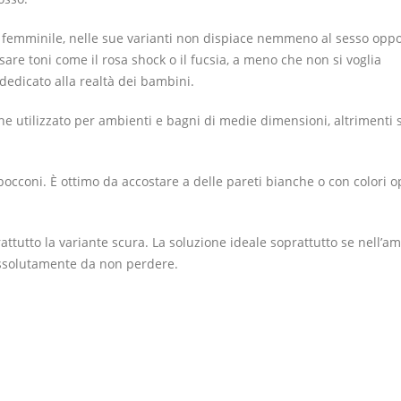
o femminile, nelle sue varianti non dispiace nemmeno al sesso oppo
re toni come il rosa shock o il fucsia, a meno che non si voglia
dedicato alla realtà dei bambini.
ene utilizzato per ambienti e bagni di medie dimensioni, altrimenti s
bocconi. È ottimo da accostare a delle pareti bianche o con colori o
prattutto la variante scura. La soluzione ideale soprattutto se nell’a
assolutamente da non perdere.