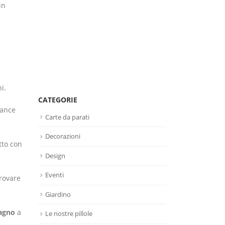
in
i.
CATEGORIE
uance
Carte da parati
Decorazioni
tto con
Design
Eventi
Provare
Giardino
agno
a
Le nostre pillole