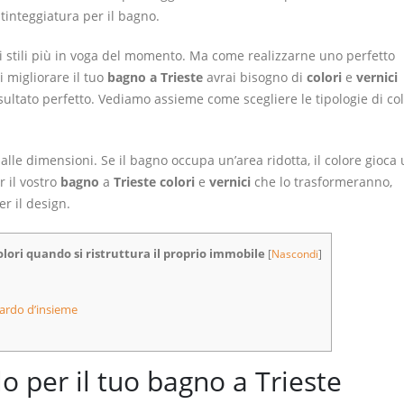
 tinteggiatura per il bagno.
li stili più in voga del momento. Ma come realizzarne uno perfetto
 migliorare il tuo
bagno a Trieste
avrai bisogno di
colori
e
vernici
isultato perfetto. Vediamo assieme come scegliere le tipologie di col
lle dimensioni. Se il bagno occupa un’area ridotta, il colore gioca
r il vostro
bagno
a
Trieste colori
e
vernici
che lo trasformeranno,
r il design.
olori quando si ristruttura il proprio immobile
[
Nascondi
]
uardo d’insieme
lo per il tuo bagno a Trieste