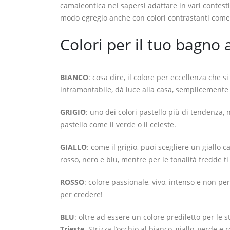
camaleontica nel sapersi adattare in vari contest
modo egregio anche con colori contrastanti come 
Colori per il tuo bagno 
BIANCO
: cosa dire, il colore per eccellenza che s
intramontabile, dà luce alla casa, semplicemente 
GRIGIO
: uno dei colori pastello più di tendenza,
pastello come il verde o il celeste.
GIALLO
: come il grigio, puoi scegliere un giallo 
rosso, nero e blu, mentre per le tonalità fredde t
ROSSO
: colore passionale, vivo, intenso e non per
per credere!
BLU
: oltre ad essere un colore prediletto per le 
Trieste
. Strizza l’occhio al bianco, giallo, verde e 