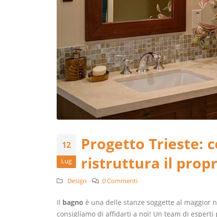
Progetto Trieste: c
12
ristruttura il pro
Lug
Design
0 Commenti
Il
bagno
è una delle stanze soggette al maggior 
consigliamo di affidarti a noi! Un team di esperti 