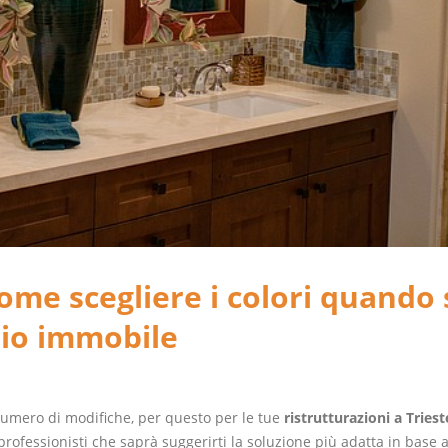
ome scegliere i colori quando 
prio immobile
numero di modifiche, per questo per le tue
ristrutturazioni a Triest
professionisti che saprà suggerirti la soluzione più adatta in base a