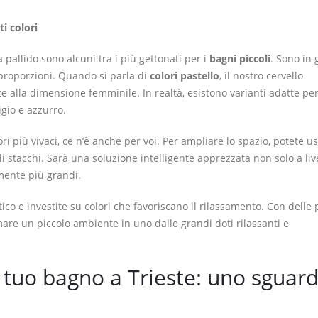
i colori
sa pallido sono alcuni tra i più gettonati per i
bagni piccoli
. Sono in
 proporzioni. Quando si parla di
colori pastello
, il nostro cervello
 alla dimensione femminile. In realtà, esistono varianti adatte pe
igio e azzurro.
ri più vivaci, ce n’è anche per voi. Per ampliare lo spazio, potete u
li stacchi. Sarà una soluzione intelligente apprezzata non solo a liv
mente più grandi.
ico e investite su colori che favoriscano il rilassamento. Con delle 
rmare un piccolo ambiente in uno dalle grandi doti rilassanti e
l tuo bagno a Trieste: uno sguar