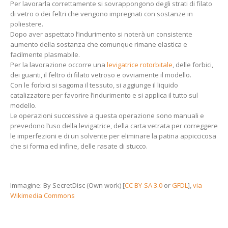
Per lavorarla correttamente si sovrappongono degli strati di filato
di vetro o dei feltri che vengono impregnati con sostanze in
poliestere.
Dopo aver aspettato l’indurimento si noterà un consistente
aumento della sostanza che comunque rimane elastica e
facilmente plasmabile.
Per la lavorazione occorre una
levigatrice rotorbitale
, delle forbici,
dei guanti, il feltro di filato vetroso e ovviamente il modello.
Con le forbici si sagoma il tessuto, si aggiunge il liquido
catalizzatore per favorire l’indurimento e si applica il tutto sul
modello.
Le operazioni successive a questa operazione sono manuali e
prevedono l’uso della levigatrice, della carta vetrata per correggere
le imperfezioni e di un solvente per eliminare la patina appiccicosa
che si forma ed infine, delle rasate di stucco.
Immagine: By SecretDisc (Own work) [
CC BY-SA 3.0
or
GFDL
],
via
Wikimedia Commons