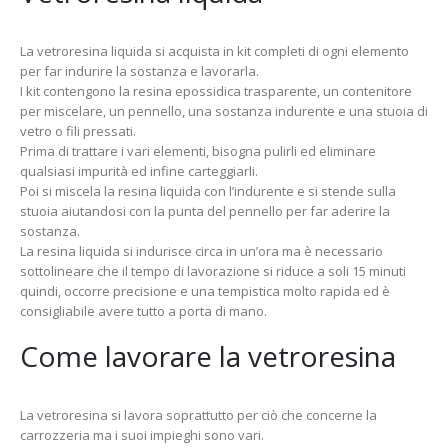
La vetroresina liquida si acquista in kit completi di ogni elemento
per far indurire la sostanza e lavorarla.
I kit contengono la resina epossidica trasparente, un contenitore
per miscelare, un pennello, una sostanza indurente e una stuoia di
vetro o fili pressati.
Prima di trattare i vari elementi, bisogna pulirli ed eliminare
qualsiasi impurità ed infine carteggiarli.
Poi si miscela la resina liquida con l’indurente e si stende sulla
stuoia aiutandosi con la punta del pennello per far aderire la
sostanza.
La resina liquida si indurisce circa in un’ora ma è necessario
sottolineare che il tempo di lavorazione si riduce a soli 15 minuti
quindi, occorre precisione e una tempistica molto rapida ed è
consigliabile avere tutto a porta di mano.
Come lavorare la vetroresina
La vetroresina si lavora soprattutto per ciò che concerne la
carrozzeria ma i suoi impieghi sono vari.