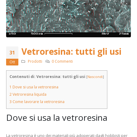
Vetroresina: tutti gli usi
31
Prodotti
0 Commenti
Ott
Contenuti di: Vetroresina: tutti gli usi
[
Nascondi
]
1
Dove si usa la vetroresina
2
Vetroresina liquida
3
Come lavorare la vetroresina
Dove si usa la vetroresina
La vetroresina è uno dei materiali più adoperati dagli hobbisti per