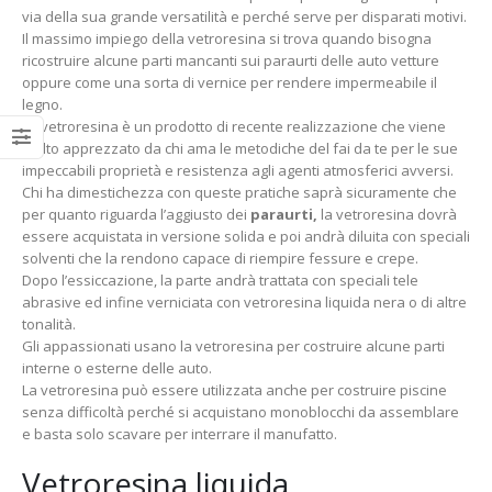
via della sua grande versatilità e perché serve per disparati motivi.
Il massimo impiego della vetroresina si trova quando bisogna
ricostruire alcune parti mancanti sui paraurti delle auto vetture
oppure come una sorta di vernice per rendere impermeabile il
legno.
La vetroresina è un prodotto di recente realizzazione che viene
molto apprezzato da chi ama le metodiche del fai da te per le sue
impeccabili proprietà e resistenza agli agenti atmosferici avversi.
Chi ha dimestichezza con queste pratiche saprà sicuramente che
per quanto riguarda l’aggiusto dei
paraurti,
la vetroresina dovrà
essere acquistata in versione solida e poi andrà diluita con speciali
solventi che la rendono capace di riempire fessure e crepe.
Dopo l’essiccazione, la parte andrà trattata con speciali tele
abrasive ed infine verniciata con vetroresina liquida nera o di altre
tonalità.
Gli appassionati usano la vetroresina per costruire alcune parti
interne o esterne delle auto.
La vetroresina può essere utilizzata anche per costruire piscine
senza difficoltà perché si acquistano monoblocchi da assemblare
e basta solo scavare per interrare il manufatto.
Vetroresina liquida