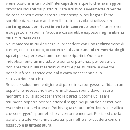
viene posto all’interno dell’intercapedine a quello che ha maggiori
proprietà isolanti dal punto di vista acustico. Ovviamente dipende
da cosa cerchi e cosa occorra. Per esempio, nei bagni e forse
sarebbe da valutare anche nelle cucine, a volte si utilizza un
c
artongesso con rivestimento in cemento
, poiché questo non
è soggetto ai vapori, all’acqua a cui sarebbe esposto negli ambienti
più umidi della casa.
Nel momento in cui deciderai di procedere con una realizzazione di
cartongesso in cucina, occorrerà realizzare una
planimetria degli
spazi
per sapere esattamente come ripartirli. Questo è
indubbiamente un ineluttabile punto di partenza per cercare di
non sprecare nulla in termini di metri e per studiare le diverse
possibilità realizzative che dalla carta passeranno alla
realizzazione pratica.
Se sei assolutamente digiuno di pareti in cartongesso, affidati a un
esperto: è necessario trovare, in altezza, i punti dove fissare i
montanti a cui si appoggeranno le pareti. Occorre utilizzare
strumenti appositi per proiettare il raggio nei punti desiderati, per
esempio una livella laser. Poi bisogna creare un’ordatura metallica
che sorreggerà i pannelli che vi verranno montati. Per far sì che la
parete sia tale, verranno stuccati i pannelli e si procederà con un
fissativo e la tinteggiatura.