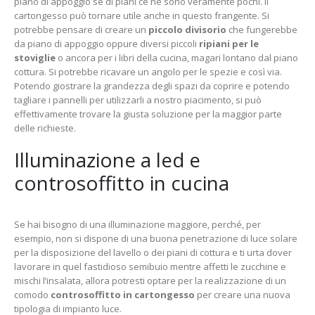
piano di appoggio se di piani ce ne sono veramente pochi. Il
cartongesso può tornare utile anche in questo frangente. Si
potrebbe pensare di creare un
piccolo divisorio
che fungerebbe
da piano di appoggio oppure diversi piccoli
ripiani per le
stoviglie
o ancora per i libri della cucina, magari lontano dal piano
cottura. Si potrebbe ricavare un angolo per le spezie e così via.
Potendo giostrare la grandezza degli spazi da coprire e potendo
tagliare i pannelli per utilizzarli a nostro piacimento, si può
effettivamente trovare la giusta soluzione per la maggior parte
delle richieste.
Illuminazione a led e
controsoffitto in cucina
Se hai bisogno di una illuminazione maggiore, perché, per
esempio, non si dispone di una buona penetrazione di luce solare
per la disposizione del lavello o dei piani di cottura e ti urta dover
lavorare in quel fastidioso semibuio mentre affetti le zucchine e
mischi l’insalata, allora potresti optare per la realizzazione di un
comodo
controsoffitto in cartongesso
per creare una nuova
tipologia di impianto luce.