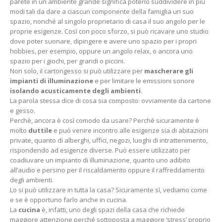
parete in un ambiente grande significa poterlo suddividere in più
modi tali da dare a ciascun componente della famiglia un suo
spazio, nonché al singolo proprietario di casa il suo angolo per le
proprie esigenze. Così con poco sforzo, si può ricavare uno studio
dove poter suonare, dipingere e avere uno spazio per i propri
hobbies, per esempio, oppure un angolo relax, o ancora uno
spazio per i giochi, per grandi o piccini.
Non solo, il cartongesso si può utilizzare per
mascherare gli
impianti di illuminazione
e per limitare le emissioni sonore
isolando acusticamente degli ambienti
.
La parola stessa dice di cosa sia composto: ovviamente da cartone
e gesso.
Perchè, ancora è così comodo da usare? Perchè sicuramente è
molto
duttile
e può venire incontro alle esigenze sia di abitazioni
private, quanto di alberghi, uffici, negozi, luoghi di intrattenimento,
rispondendo ad esigenze diverse. Può essere utilizzato per
coadiuvare un impianto di illuminazione, quanto uno adibito
all’audio e persino per il riscaldamento oppure il raffreddamento
degli ambienti.
Lo si può utilizzare in tutta la casa? Sicuramente sì, vediamo come
e se è opportuno farlo anche in cucina.
La
cucina
è, infatti, uno degli spazi della casa che richiede
maggiore attenzione perché sottoposta a maggiore ‘stress’ proprio