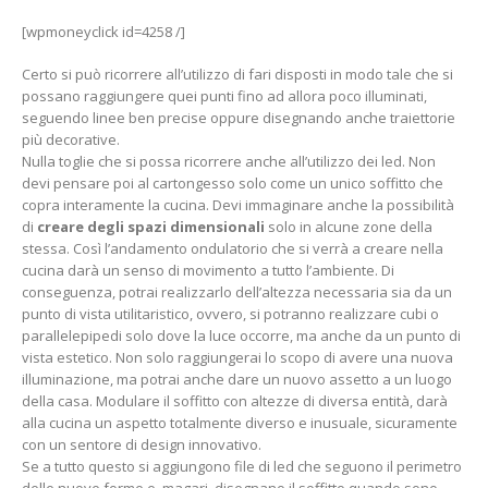
[wpmoneyclick id=4258 /]
Certo si può ricorrere all’utilizzo di fari disposti in modo tale che si
possano raggiungere quei punti fino ad allora poco illuminati,
seguendo linee ben precise oppure disegnando anche traiettorie
più decorative.
Nulla toglie che si possa ricorrere anche all’utilizzo dei led. Non
devi pensare poi al cartongesso solo come un unico soffitto che
copra interamente la cucina. Devi immaginare anche la possibilità
di
creare degli spazi dimensionali
solo in alcune zone della
stessa. Così l’andamento ondulatorio che si verrà a creare nella
cucina darà un senso di movimento a tutto l’ambiente. Di
conseguenza, potrai realizzarlo dell’altezza necessaria sia da un
punto di vista utilitaristico, ovvero, si potranno realizzare cubi o
parallelepipedi solo dove la luce occorre, ma anche da un punto di
vista estetico. Non solo raggiungerai lo scopo di avere una nuova
illuminazione, ma potrai anche dare un nuovo assetto a un luogo
della casa. Modulare il soffitto con altezze di diversa entità, darà
alla cucina un aspetto totalmente diverso e inusuale, sicuramente
con un sentore di design innovativo.
Se a tutto questo si aggiungono file di led che seguono il perimetro
delle nuove forme e, magari, disegnano il soffitto quando sono