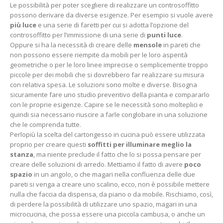
Le possibilità per poter scegliere di realizzare un controsoffitto
possono derivare da diverse esigenze. Per esempio si vuole avere
più luce
e una serie di faretti per cui si adotta l’opzione del
controsoffitto per l’immissione di una serie di
punti luce
.
Oppure si ha la necessità di creare delle
mensole
in pareti che
non possono essere riempite da mobili per le loro asperità
geometriche o per le loro linee imprecise o semplicemente troppo
piccole per dei mobili che si dovrebbero far realizzare su misura
con relativa spesa. Le soluzioni sono molte e diverse. Bisogna
sicuramente fare uno studio preventivo della pianta e compararlo
con le proprie esigenze. Capire se le necessità sono molteplici e
quindi sia necessario riuscire a farle conglobare in una soluzione
che le comprenda tutte.
Perlopiù la scelta del cartongesso in cucina può essere utilizzata
proprio per creare questi
soffitti per illuminare meglio la
stanza
, ma niente preclude il fatto che lo si possa pensare per
creare delle soluzioni di arredo. Mettiamo il fatto di avere
poco
spazio
in un angolo, o che magari nella confluenza delle due
pareti si venga a creare uno scalino, ecco, non è possibile mettere
nulla che faccia da dispensa, da piano o da mobile. Rischiamo, così,
di perdere la possibilità di utilizzare uno spazio, magari in una
microcucina, che possa essere una piccola cambusa, o anche un