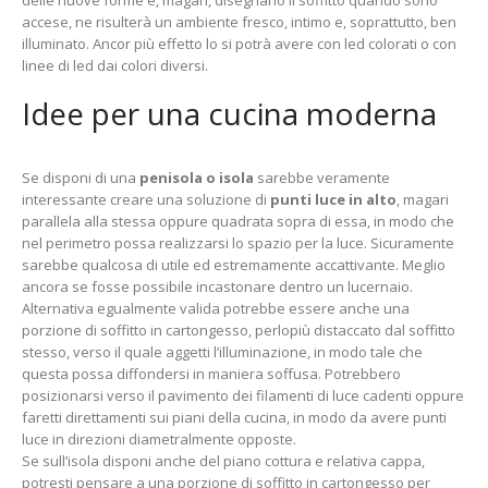
accese, ne risulterà un ambiente fresco, intimo e, soprattutto, ben
illuminato. Ancor più effetto lo si potrà avere con led colorati o con
linee di led dai colori diversi.
Idee per una cucina moderna
Se disponi di una
penisola o isola
sarebbe veramente
interessante creare una soluzione di
punti luce in alto
, magari
parallela alla stessa oppure quadrata sopra di essa, in modo che
nel perimetro possa realizzarsi lo spazio per la luce. Sicuramente
sarebbe qualcosa di utile ed estremamente accattivante. Meglio
ancora se fosse possibile incastonare dentro un lucernaio.
Alternativa egualmente valida potrebbe essere anche una
porzione di soffitto in cartongesso, perlopiù distaccato dal soffitto
stesso, verso il quale aggetti l’illuminazione, in modo tale che
questa possa diffondersi in maniera soffusa. Potrebbero
posizionarsi verso il pavimento dei filamenti di luce cadenti oppure
faretti direttamenti sui piani della cucina, in modo da avere punti
luce in direzioni diametralmente opposte.
Se sull’isola disponi anche del piano cottura e relativa cappa,
potresti pensare a una porzione di soffitto in cartongesso per