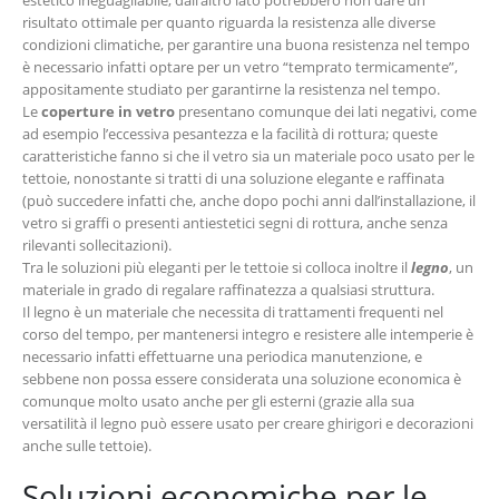
estetico ineguagliabile, dall’altro lato potrebbero non dare un
risultato ottimale per quanto riguarda la resistenza alle diverse
condizioni climatiche, per garantire una buona resistenza nel tempo
è necessario infatti optare per un vetro “temprato termicamente”,
appositamente studiato per garantirne la resistenza nel tempo.
Le
coperture in vetro
presentano comunque dei lati negativi, come
ad esempio l’eccessiva pesantezza e la facilità di rottura; queste
caratteristiche fanno si che il vetro sia un materiale poco usato per le
tettoie, nonostante si tratti di una soluzione elegante e raffinata
(può succedere infatti che, anche dopo pochi anni dall’installazione, il
vetro si graffi o presenti antiestetici segni di rottura, anche senza
rilevanti sollecitazioni).
Tra le soluzioni più eleganti per le tettoie si colloca inoltre il
legno
, un
materiale in grado di regalare raffinatezza a qualsiasi struttura.
Il legno è un materiale che necessita di trattamenti frequenti nel
corso del tempo, per mantenersi integro e resistere alle intemperie è
necessario infatti effettuarne una periodica manutenzione, e
sebbene non possa essere considerata una soluzione economica è
comunque molto usato anche per gli esterni (grazie alla sua
versatilità il legno può essere usato per creare ghirigori e decorazioni
anche sulle tettoie).
Soluzioni economiche per le