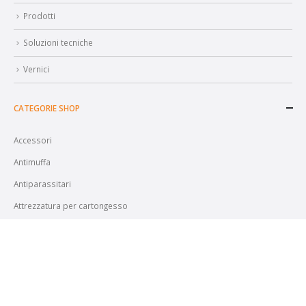
Prodotti
Soluzioni tecniche
Vernici
CATEGORIE SHOP
Accessori
Antimuffa
Antiparassitari
Attrezzatura per cartongesso
Impregnanti
Prodotti speciali
Vernici Decorative