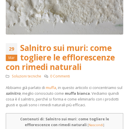
Salnitro sui muri: come
29
togliere le efflorescenze
Mar
con rimedi naturali
Soluzioni tecniche
0 Commenti
Abbiamo già parlato di
muffa
, in questo articolo ci concentriamo sul
salnitro
, meglio conosciuto come
muffa bianca
. Vediamo quindi
cosa è il salnitro, perché si forma e come eliminarlo con i prodotti
giusti e quali sono i rimedi naturali più efficaci.
Contenuti di: Salnitro sui muri: come togliere le
efflorescenze con rimedi naturali
[
Nascondi
]