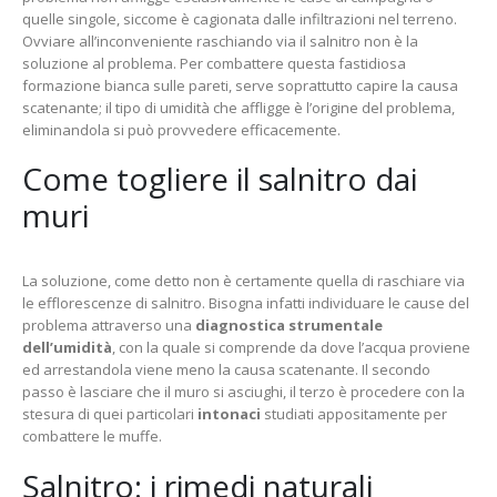
quelle singole, siccome è cagionata dalle infiltrazioni nel terreno.
Ovviare all’inconveniente raschiando via il salnitro non è la
soluzione al problema. Per combattere questa fastidiosa
formazione bianca sulle pareti, serve soprattutto capire la causa
scatenante; il tipo di umidità che affligge è l’origine del problema,
eliminandola si può provvedere efficacemente.
Come togliere il salnitro dai
muri
La soluzione, come detto non è certamente quella di raschiare via
le efflorescenze di salnitro. Bisogna infatti individuare le cause del
problema attraverso una
diagnostica strumentale
dell’umidità
, con la quale si comprende da dove l’acqua proviene
ed arrestandola viene meno la causa scatenante. Il secondo
passo è lasciare che il muro si asciughi, il terzo è procedere con la
stesura di quei particolari
intonaci
studiati appositamente per
combattere le muffe.
Salnitro: i rimedi naturali