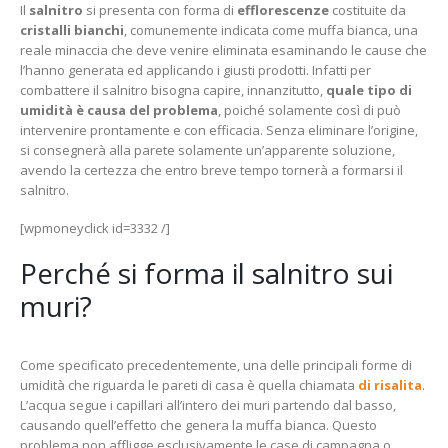
Il
salnitro
si presenta con forma di
efflorescenze
costituite da
cristalli bianchi
, comunemente indicata come muffa bianca, una
reale minaccia che deve venire eliminata esaminando le cause che
l’hanno generata ed applicando i giusti prodotti. Infatti per
combattere il salnitro bisogna capire, innanzitutto,
quale tipo di
umidità è causa del problema
, poiché solamente così di può
intervenire prontamente e con efficacia. Senza eliminare l’origine,
si consegnerà alla parete solamente un’apparente soluzione,
avendo la certezza che entro breve tempo tornerà a formarsi il
salnitro.
[wpmoneyclick id=3332 /]
Perché si forma il salnitro sui
muri?
Come specificato precedentemente, una delle principali forme di
umidità che riguarda le pareti di casa è quella chiamata
di risalita
.
L’acqua segue i capillari all’intero dei muri partendo dal basso,
causando quell’effetto che genera la muffa bianca. Questo
problema non affligge esclusivamente le case di campagna o