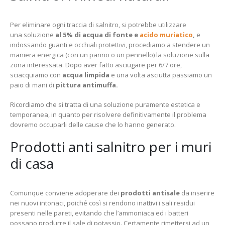
Per eliminare ogni traccia di salnitro, si potrebbe utilizzare
una soluzione
al 5% di acqua di fonte e
acido muriatico
,
e
indossando guanti e occhiali protettivi, procediamo a stendere un
maniera energica (con un panno o un pennello) la soluzione sulla
zona interessata. Dopo aver fatto asciugare per 6/7 ore,
sciacquiamo con
acqua limpida
e una volta asciutta passiamo un
paio di mani di
pittura antimuffa.
Ricordiamo che si tratta di una soluzione puramente estetica e
temporanea, in quanto per risolvere definitivamente il problema
dovremo occuparli delle cause che lo hanno generato.
Prodotti anti salnitro per i muri
di casa
Comunque conviene adoperare dei
prodotti antisale
da inserire
nei nuovi intonaci, poiché così si rendono inattivi i sali residui
presenti nelle pareti, evitando che l’ammoniaca ed i batteri
possano produrre il sale di potassio. Certamente rimettersi ad un