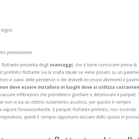
di legno
ento preesistente
 flottante presenta degli
svantaggi
, che è bene conoscere prima di
t prefinito flottante sia la scelta ideale se viene posato su un pavim
on vi siano delle pendenze o dei dislivelli eccessivi altrimenti il pavi
non deve essere installato in luoghi dove si utilizza costant
uò causare infiltrazioni che potrebbero gonfiare e deteriorare il parquet. 
 che non vi sia un ottimo isolamento acustico, per questo è sempre
a a vapore fonoassorbente. Il parquet flottante prefinito, non essendo
temperatura, quindi è sempre opportuno lasciare dello spazio in pross