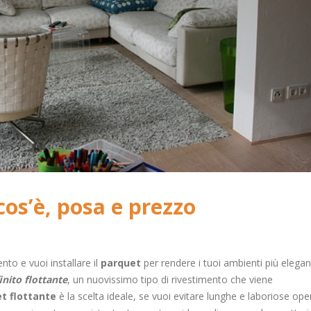
cos’è, posa e prezzo
nto e vuoi installare il
parquet
per rendere i tuoi ambienti più elegan
inito flottante
, un nuovissimo tipo di rivestimento che viene
t flottante
è la scelta ideale, se vuoi evitare lunghe e laboriose ope