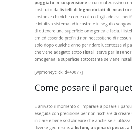
poggiato in sospensione
su un materassino consen
costituito da
listelli di legno dotati di incast
sostanze chimiche come colla o fogli adesivi specifici
e intuitivo sistema ad incastro e in seguito vengono
di ottenere una superficie omogenea e liscia. I lis
cm ed essendo prefiniti non necessitano di nessun c
solo dopo qualche anno per ridare lucentezza al pavi
che viene adagiato sotto i listelli serve per
insonor
omogenea la superficie sottostante se viene instal
[wpmoneyclick id=4007 /]
Come posare il parquet
È arrivato il momento di imparare a posare il parqu
eseguita con precisione per non rischiare di creare
iniziare è bene sottolineare che anche se si utilizza
diverse geometrie:
a listoni, a spina di pesce, a