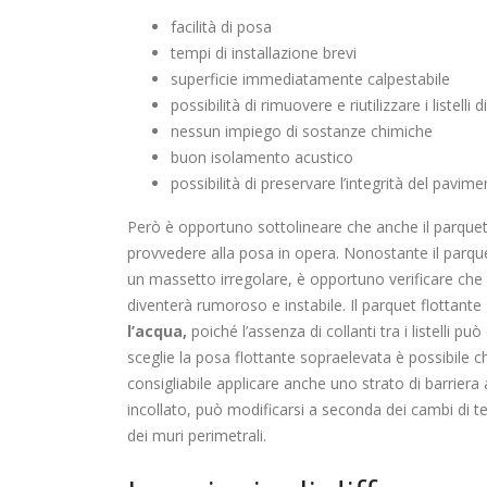
facilità di posa
tempi di installazione brevi
superficie immediatamente calpestabile
possibilità di rimuovere e riutilizzare i listelli 
nessun impiego di sostanze chimiche
buon isolamento acustico
possibilità di preservare l’integrità del pavim
Però è opportuno sottolineare che anche il parquet
provvedere alla posa in opera. Nonostante il parque
un massetto irregolare, è opportuno verificare che n
diventerà rumoroso e instabile. Il parquet flottante
l’acqua,
poiché l’assenza di collanti tra i listelli p
sceglie la posa flottante sopraelevata è possibile
consigliabile applicare anche uno strato di barrier
incollato, può modificarsi a seconda dei cambi di 
dei muri perimetrali.