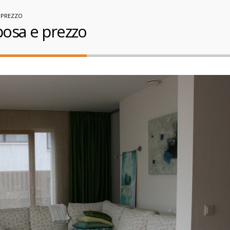
E PREZZO
 posa e prezzo