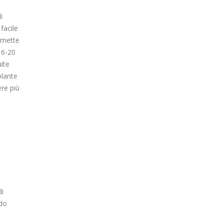
i
facile
rmette
16-20
ite
olante
ere più
di
ndo