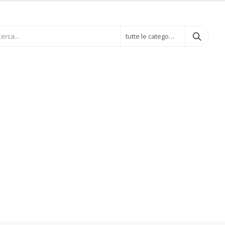
tutte le categorie