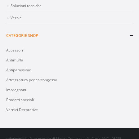
Soluzioni tecniche
Vernici
CATEGORIE SHOP
Accessori
Antimuffa
Antiparassitari
Attrezzatura per cartongesso
Impregnanti
Prodotti speciali
Vernici Decorative
colorivernici.it è un marchio di Maena Group srl - Via Fiano 29/C - 03023