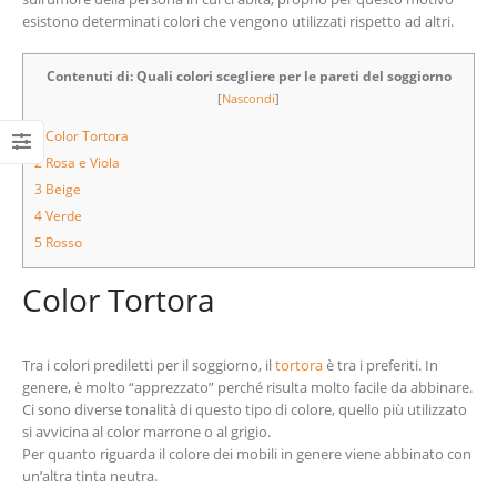
esistono determinati colori che vengono utilizzati rispetto ad altri.
Contenuti di: Quali colori scegliere per le pareti del soggiorno
[
Nascondi
]
1
Color Tortora
2
Rosa e Viola
3
Beige
4
Verde
5
Rosso
Color Tortora
Tra i colori prediletti per il soggiorno, il
tortora
è tra i preferiti. In
genere, è molto “apprezzato” perché risulta molto facile da abbinare.
Ci sono diverse tonalità di questo tipo di colore, quello più utilizzato
si avvicina al color marrone o al grigio.
Per quanto riguarda il colore dei mobili in genere viene abbinato con
un’altra tinta neutra.